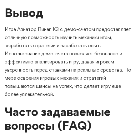
Вывод
Игра Авиатор Пинап КЗ с демо-счетом предоставляет
отличную возможность изучить механики игры,
выработать стратегии и наработать опыт.
Использование демо-счета позволяет безопасно и
эффективно анализировать игру, давая игрокам
уверенность перед ставками на реальные средства. По
мере освоения игровых механик и стратегий
повышаются шансы на успех, что делает игру еще
более увлекательной.
Часто задаваемые
вопросы (FAQ)