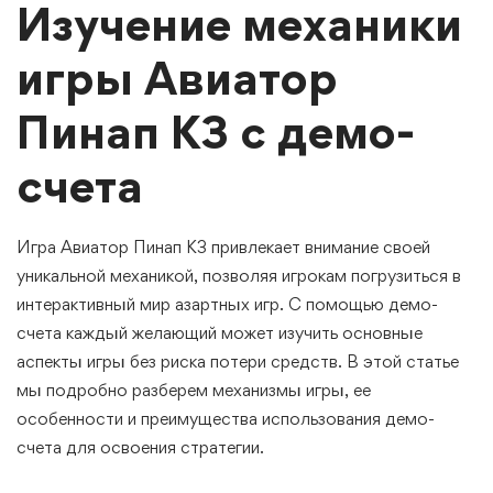
Изучение механики
игры Авиатор
Пинап КЗ с демо-
счета
Игра Авиатор Пинап КЗ привлекает внимание своей
уникальной механикой, позволяя игрокам погрузиться в
интерактивный мир азартных игр. С помощью демо-
счета каждый желающий может изучить основные
аспекты игры без риска потери средств. В этой статье
мы подробно разберем механизмы игры, ее
особенности и преимущества использования демо-
счета для освоения стратегии.