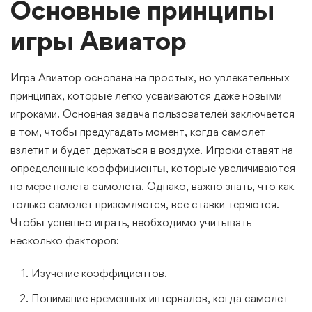
Основные принципы
игры Авиатор
Игра Авиатор основана на простых, но увлекательных
принципах, которые легко усваиваются даже новыми
игроками. Основная задача пользователей заключается
в том, чтобы предугадать момент, когда самолет
взлетит и будет держаться в воздухе. Игроки ставят на
определенные коэффициенты, которые увеличиваются
по мере полета самолета. Однако, важно знать, что как
только самолет приземляется, все ставки теряются.
Чтобы успешно играть, необходимо учитывать
несколько факторов:
Изучение коэффициентов.
Понимание временных интервалов, когда самолет