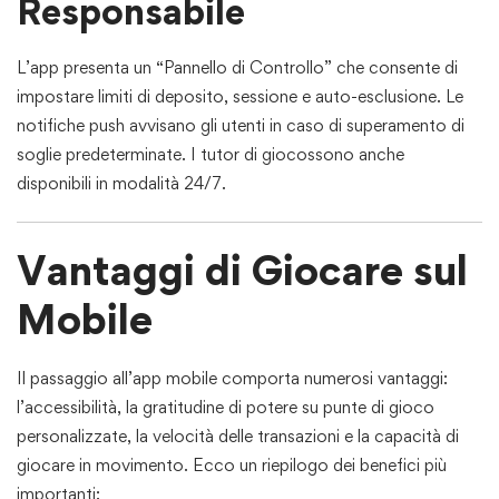
Responsabile
L’app presenta un “Pannello di Controllo” che consente di
impostare limiti di deposito, sessione e auto-esclusione. Le
notifiche push avvisano gli utenti in caso di superamento di
soglie predeterminate. I tutor di giocossono anche
disponibili in modalità 24/7.
Vantaggi di Giocare sul
Mobile
Il passaggio all’app mobile comporta numerosi vantaggi:
l’accessibilità, la gratitudine di potere su punte di gioco
personalizzate, la velocità delle transazioni e la capacità di
giocare in movimento. Ecco un riepilogo dei benefici più
importanti: