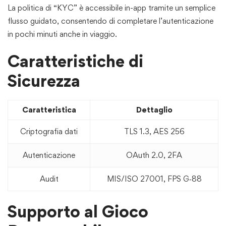
La politica di “KYC” è accessibile in-app tramite un semplice
flusso guidato, consentendo di completare l’autenticazione
in pochi minuti anche in viaggio.
Caratteristiche di
Sicurezza
Caratteristica
Dettaglio
Criptografia dati
TLS 1.3, AES 256
Autenticazione
OAuth 2.0, 2FA
Audit
MIS/ISO 27001, FPS G‑88
Supporto al Gioco