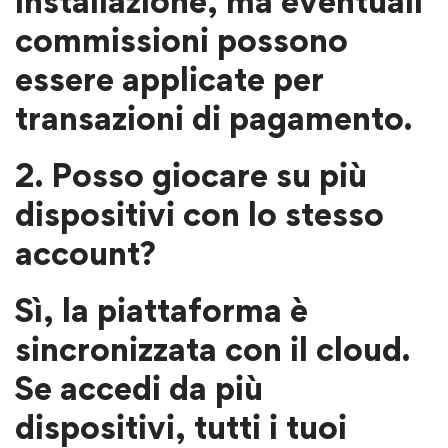
installazione, ma eventuali
commissioni possono
essere applicate per
transazioni di pagamento.
2. Posso giocare su più
dispositivi con lo stesso
account?
Sì, la piattaforma è
sincronizzata con il cloud.
Se accedi da più
dispositivi, tutti i tuoi