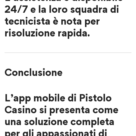
24/7 e la loro squadra di
tecnicista è nota per
risoluzione rapida.
Conclusione
L’app mobile di
Pistolo
Casino
si presenta come
una soluzione completa
per gli appassionati di