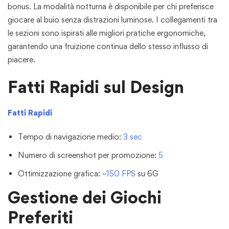
bonus. La modalità notturna è disponibile per chi preferisce
giocare al buio senza distrazioni luminose. I collegamenti tra
le sezioni sono ispirati alle migliori pratiche ergonomiche,
garantendo una fruizione continua dello stesso influsso di
piacere.
Fatti Rapidi sul Design
Fatti Rapidi
Tempo di navigazione medio:
3 sec
Numero di screenshot per promozione:
5
Ottimizzazione grafica:
~150 FPS
su 6G
Gestione dei Giochi
Preferiti