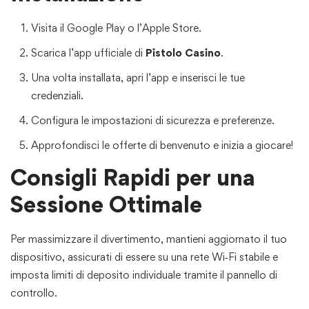
Visita il Google Play o l’Apple Store.
Scarica l’app ufficiale di
Pistolo Casino
.
Una volta installata, apri l’app e inserisci le tue
credenziali.
Configura le impostazioni di sicurezza e preferenze.
Approfondisci le offerte di benvenuto e inizia a giocare!
Consigli Rapidi per una
Sessione Ottimale
Per massimizzare il divertimento, mantieni aggiornato il tuo
dispositivo, assicurati di essere su una rete Wi‑Fi stabile e
imposta limiti di deposito individuale tramite il pannello di
controllo.