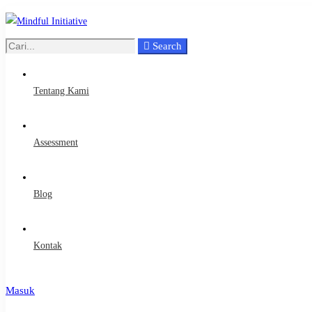
Search
Search
for:
Tentang Kami
Assessment
Blog
Kontak
Masuk
Daftar