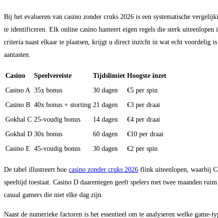
Bij het evalueren van casino zonder cruks 2026 is een systematische vergelij
te identificeren. Elk online casino hanteert eigen regels die sterk uiteenlopen
criteria naast elkaar te plaatsen, krijgt u direct inzicht in wat echt voordel
aantasten.
Casino
Speelvereiste
Tijdslimiet
Hoogste inzet
Casino A
35x bonus
30 dagen
€5 per spin
Casino B
40x bonus + storting
21 dagen
€3 per draai
Gokhal C
25-voudig bonus
14 dagen
€4 per draai
Gokhal D
30x bonus
60 dagen
€10 per draai
Casino E
45-voudig bonus
30 dagen
€2 per spin
De tabel illustreert hoe
casino zonder cruks 2026
flink uiteenlopen, waarbij C
speeltijd toestaat. Casino D daarentegen geeft spelers met twee maanden ruim
casual gamers die niet elke dag zijn.
Naast de numerieke factoren is het essentieel om te analyseren welke game-t