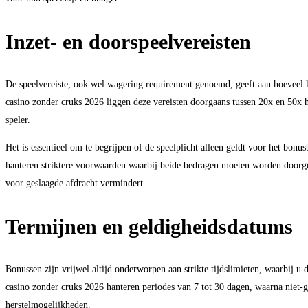
Inzet- en doorspeelvereisten
De speelvereiste, ook wel wagering requirement genoemd, geeft aan hoeveel 
casino zonder cruks 2026 liggen deze vereisten doorgaans tussen 20x en 50x h
speler.
Het is essentieel om te begrijpen of de speelplicht alleen geldt voor het bo
hanteren striktere voorwaarden waarbij beide bedragen moeten worden doorge
voor geslaagde afdracht vermindert.
Termijnen en geldigheidsdatums
Bonussen zijn vrijwel altijd onderworpen aan strikte tijdslimieten, waarbij u
casino zonder cruks 2026 hanteren periodes van 7 tot 30 dagen, waarna niet-
herstelmogelijkheden.