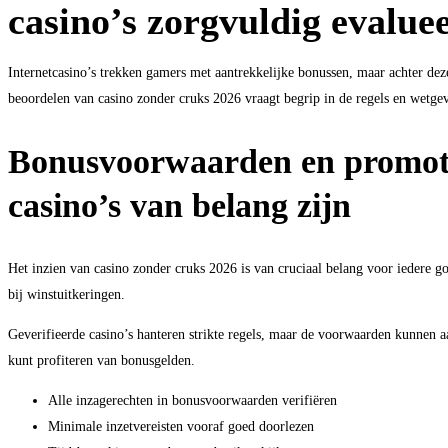
gereguleerde
casino’s zorgvuldig evalue
online
Internetcasino’s trekken gamers met aantrekkelijke bonussen, maar achter dez
casino’s
beoordelen van casino zonder cruks 2026 vraagt begrip in de regels en wetge
zorgvuldig
Bonusvoorwaarden en promotie
evalueert
casino’s van belang zijn
Het inzien van casino zonder cruks 2026 is van cruciaal belang voor iedere g
bij winstuitkeringen.
Geverifieerde casino’s hanteren strikte regels, maar de voorwaarden kunnen a
kunt profiteren van bonusgelden.
Alle inzagerechten in bonusvoorwaarden verifiëren
Minimale inzetvereisten vooraf goed doorlezen