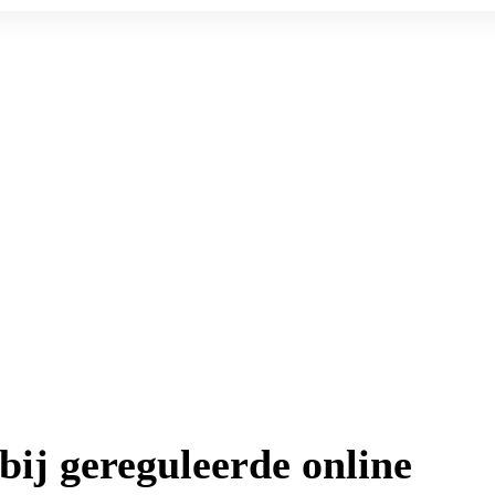
ij gereguleerde online