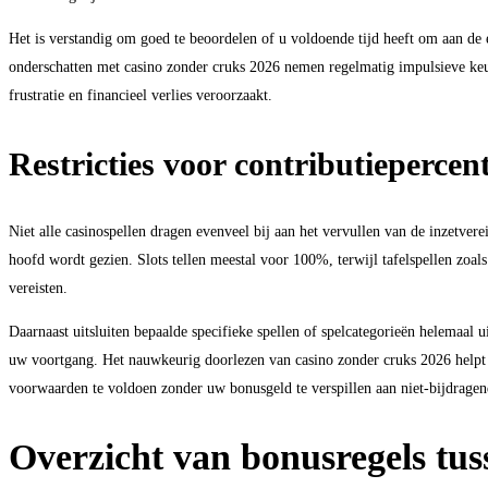
Het is verstandig om goed te beoordelen of u voldoende tijd heeft om aan de e
onderschatten met casino zonder cruks 2026 nemen regelmatig impulsieve keu
frustratie en financieel verlies veroorzaakt.
Restricties voor contributiepercen
Niet alle casinospellen dragen evenveel bij aan het vervullen van de inzetvere
hoofd wordt gezien. Slots tellen meestal voor 100%, terwijl tafelspellen zoal
vereisten.
Daarnaast uitsluiten bepaalde specifieke spellen of spelcategorieën helemaal u
uw voortgang. Het nauwkeurig doorlezen van casino zonder cruks 2026 helpt u
voorwaarden te voldoen zonder uw bonusgeld te verspillen aan niet-bijdragend
Overzicht van bonusregels tuss