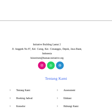
Initiative Building Lantai 2
Jl. Anggrek No.97, Kel. Curug, Kec. Cimanggis, Depok, Jawa Barat,
Indonesia
hiinstitute@human-initiative.org
Tentang Kami
Tentang Kami
Assessment
Booking Jadwal
Edukasi
Konselor
Hubungi Kami