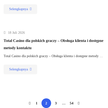
Selengkapnya
18 Juli 2026
Total Casino dla polskich graczy – Obsługa klienta i dostępne
metody kontaktu
Total Casino dla polskich graczy – Obsługa klienta i dostępne metody …
Selengkapnya
1
2
3
…
54