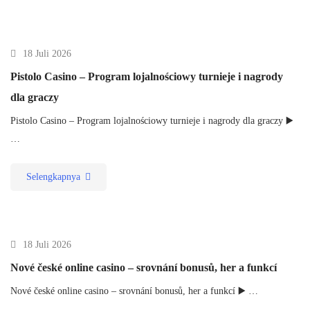
18 Juli 2026
Pistolo Casino – Program lojalnościowy turnieje i nagrody
dla graczy
Pistolo Casino – Program lojalnościowy turnieje i nagrody dla graczy ▶️
…
Selengkapnya
18 Juli 2026
Nové české online casino – srovnání bonusů, her a funkcí
Nové české online casino – srovnání bonusů, her a funkcí ▶️ …