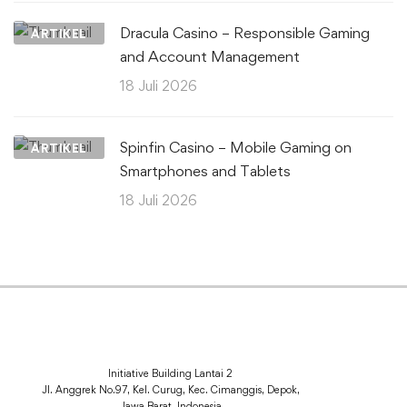
Dracula Casino – Responsible Gaming
ARTIKEL
and Account Management
18 Juli 2026
Spinfin Casino – Mobile Gaming on
ARTIKEL
Smartphones and Tablets
18 Juli 2026
Initiative Building Lantai 2
Jl. Anggrek No.97, Kel. Curug, Kec. Cimanggis, Depok,
Jawa Barat, Indonesia