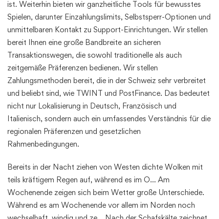
ist. Weiterhin bieten wir ganzheitliche Tools für bewusstes
Spielen, darunter Einzahlungslimits, Selbstsperr-Optionen und
unmittelbaren Kontakt zu Support-Einrichtungen. Wir stellen
bereit Ihnen eine große Bandbreite an sicheren
Transaktionswegen, die sowohl traditionelle als auch
zeitgemäße Präferenzen bedienen. Wir stellen
Zahlungsmethoden bereit, die in der Schweiz sehr verbreitet
und beliebt sind, wie TWINT und PostFinance. Das bedeutet
nicht nur Lokalisierung in Deutsch, Französisch und
Italienisch, sondern auch ein umfassendes Verständnis für die
regionalen Präferenzen und gesetzlichen
Rahmenbedingungen.
Bereits in der Nacht ziehen von Westen dichte Wolken mit
teils kräftigem Regen auf, während es im O… Am
Wochenende zeigen sich beim Wetter große Unterschiede.
Während es am Wochenende vor allem im Norden noch
wechselhaft, windig und ze… Nach der Schafskälte zeichnet