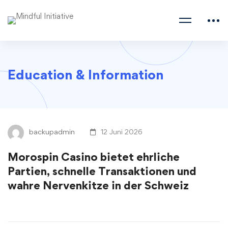
Education & Information
backupadmin
12 Juni 2026
Morospin Casino bietet ehrliche
Partien, schnelle Transaktionen und
wahre Nervenkitze in der Schweiz