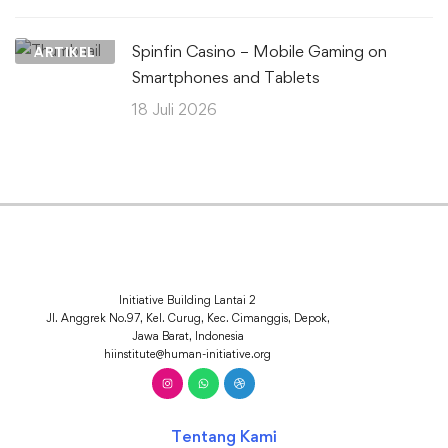
Spinfin Casino – Mobile Gaming on
ARTIKEL
Smartphones and Tablets
18 Juli 2026
Initiative Building Lantai 2
Jl. Anggrek No.97, Kel. Curug, Kec. Cimanggis, Depok,
Jawa Barat, Indonesia
hiinstitute@human-initiative.org
Tentang Kami