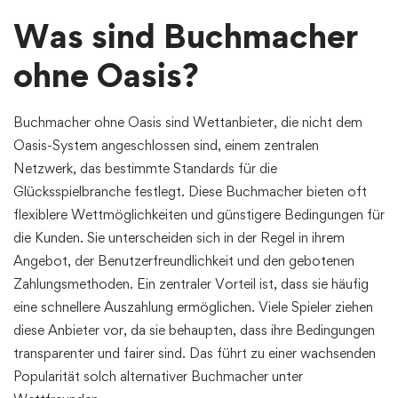
Was sind Buchmacher
ohne Oasis?
Buchmacher ohne Oasis sind Wettanbieter, die nicht dem
Oasis-System angeschlossen sind, einem zentralen
Netzwerk, das bestimmte Standards für die
Glücksspielbranche festlegt. Diese Buchmacher bieten oft
flexiblere Wettmöglichkeiten und günstigere Bedingungen für
die Kunden. Sie unterscheiden sich in der Regel in ihrem
Angebot, der Benutzerfreundlichkeit und den gebotenen
Zahlungsmethoden. Ein zentraler Vorteil ist, dass sie häufig
eine schnellere Auszahlung ermöglichen. Viele Spieler ziehen
diese Anbieter vor, da sie behaupten, dass ihre Bedingungen
transparenter und fairer sind. Das führt zu einer wachsenden
Popularität solch alternativer Buchmacher unter