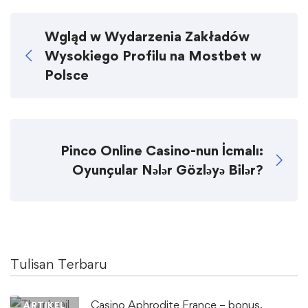
Wgląd w Wydarzenia Zakładów
Wysokiego Profilu na Mostbet w
Polsce
Pinco Online Casino-nun İcmalı:
Oyunçular Nələr Gözləyə Bilər?
Tulisan Terbaru
Casino Aphrodite France – bonus,
ARTIKEL