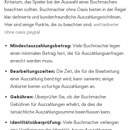
Kriterium, das Spieler bei der Auswahl eines Buchmachers
beachten sollten. Buchmacher ohne Oasis bieten in der Regel
klar definierte und kundenfreundliche Auszahlungsrichtlinien.
Hier sind einige Punkte, die zu beachten sind:
wettanbieter
ohne oasis paypal
Mindestauszahlungsbetrag:
Viele Buchmacher legen
einen minimalen Betrag fest, der für Auszahlungsanfragen
erreicht werden muss.
Bearbeitungszeiten:
Die Zeit, die für die Bearbeitung
einer Auszahlung benötigt wird, kann variieren; einige
Anbieter bieten sofortige Auszahlungen an.
Gebühren:
Überprüfen Sie, ob der Buchmacher
Gebühren für Auszahlungen erhebt, da dies die
tatsächliche Auszahlungssumme beeinflussen kann.
Identitätsüberprüfung:
Viele Buchmacher verlangen
eine Verifizierung der Identität, bevor Auszahlungen