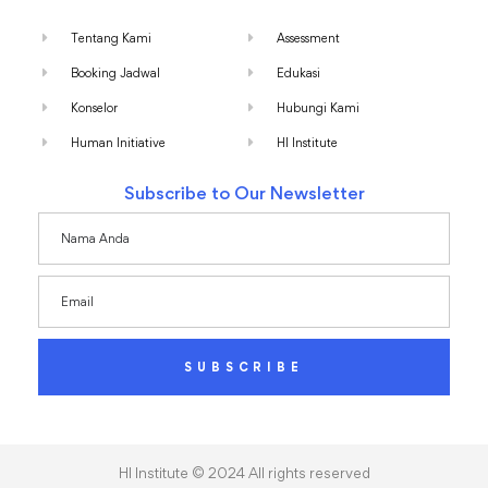
Tentang Kami
Assessment
Booking Jadwal
Edukasi
Konselor
Hubungi Kami
Human Initiative
HI Institute
Subscribe to Our Newsletter
SUBSCRIBE
HI Institute © 2024 All rights reserved