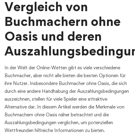
Vergleich von
Buchmachern ohne
Oasis und deren
Auszahlungsbedingu
In der Welt der Online-Wetten gibt es viele verschiedene
Buchmacher, aber nicht alle bieten die besten Optionen für
ihre Nutzer. Insbesondere Buchmacher ohne Oasis, die sich
durch eine andere Handhabung der Auszahlungsbedingungen
auszeichnen, stellen für viele Spieler eine attraktive
Alternative dar. In diesem Artikel werden die Merkmale von
Buchmachern ohne Oasis näher betrachtet und die
Auszahlungsbedingungen verglichen, um potenziellen
Wettfreunden hilfreiche Informationen zu bieten.