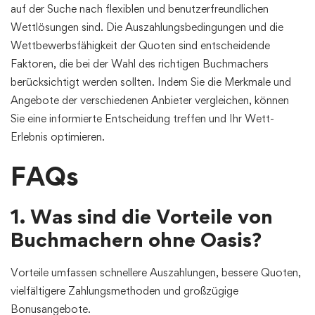
auf der Suche nach flexiblen und benutzerfreundlichen
Wettlösungen sind. Die Auszahlungsbedingungen und die
Wettbewerbsfähigkeit der Quoten sind entscheidende
Faktoren, die bei der Wahl des richtigen Buchmachers
berücksichtigt werden sollten. Indem Sie die Merkmale und
Angebote der verschiedenen Anbieter vergleichen, können
Sie eine informierte Entscheidung treffen und Ihr Wett-
Erlebnis optimieren.
FAQs
1. Was sind die Vorteile von
Buchmachern ohne Oasis?
Vorteile umfassen schnellere Auszahlungen, bessere Quoten,
vielfältigere Zahlungsmethoden und großzügige
Bonusangebote.