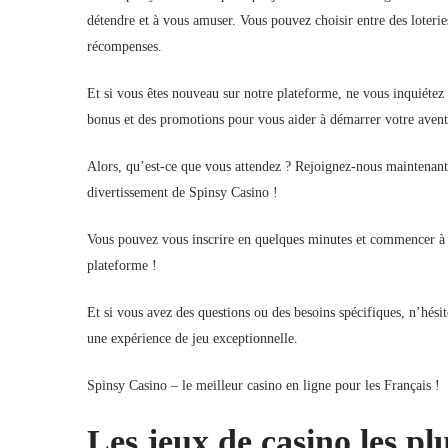
détendre et à vous amuser. Vous pouvez choisir entre des loterie
récompenses.
Et si vous êtes nouveau sur notre plateforme, ne vous inquiéte
bonus et des promotions pour vous aider à démarrer votre avent
Alors, qu’est-ce que vous attendez ? Rejoignez-nous maintenant 
divertissement de Spinsy Casino !
Vous pouvez vous inscrire en quelques minutes et commencer à
plateforme !
Et si vous avez des questions ou des besoins spécifiques, n’hési
une expérience de jeu exceptionnelle.
Spinsy Casino – le meilleur casino en ligne pour les Français !
Les jeux de casino les pl