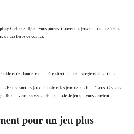
Spinsy Casino en ligne. Vous pouvez trouver des jeux de machine à sous
aux ou des héros de comics.
apide et de chance, car ils nécessitent peu de stratégie et de tactique.
ino France sont les jeux de table et les jeux de machine à sous. Ces jeux
 signifie que vous pouvez choisir le mode de jeu qui vous convient le
ement pour un jeu plus