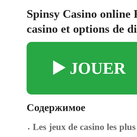
meilleurs
Spinsy Casino online 
jeux
casino et options de d
de
casino
et
▶️ JOUER
options
de
divertissement.126
Содержимое
Les jeux de casino les plus