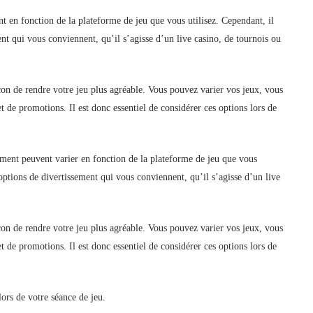
nt en fonction de la plateforme de jeu que vous utilisez. Cependant, il
nt qui vous conviennent, qu’il s’agisse d’un live casino, de tournois ou
çon de rendre votre jeu plus agréable. Vous pouvez varier vos jeux, vous
 de promotions. Il est donc essentiel de considérer ces options lors de
sement peuvent varier en fonction de la plateforme de jeu que vous
 options de divertissement qui vous conviennent, qu’il s’agisse d’un live
çon de rendre votre jeu plus agréable. Vous pouvez varier vos jeux, vous
 de promotions. Il est donc essentiel de considérer ces options lors de
lors de votre séance de jeu.