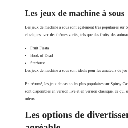
Les jeux de machine à sous
Les jeux de machine à sous sont également très populaires sur 
classiques avec des thèmes variés, tels que des fruits, des anim
Fruit Fiesta
Book of Dead
Starburst
Les jeux de machine à sous sont idéals pour les amateurs de jeu r
En résumé, les jeux de casino les plus populaires sur Spinsy Cas
sont disponibles en version live et en version classique, ce qui
mieux.
Les options de divertiss
agréable