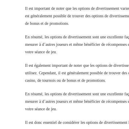
Il est important de noter que les options de divertissement varie
est généralement possible de trouver des options de divertisseme
de bonus et de promotions.
En résumé, les options de divertissement sont une excellente fa
mesurer à d’autres joueurs et même bénéficier de récompenses et
votre séance de jeu.
Il est également important de noter que les options de divertis
utilisez. Cependant, il est généralement possible de trouver des
casino, de tournois ou de bonus et de promotions.
En résumé, les options de divertissement sont une excellente fa
mesurer à d’autres joueurs et même bénéficier de récompenses et
votre séance de jeu.
Il est donc essentiel de considérer les options de divertissement 