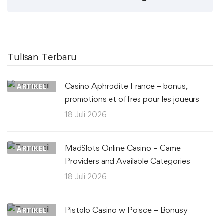
Tulisan Terbaru
Casino Aphrodite France – bonus,
ARTIKEL
promotions et offres pour les joueurs
18 Juli 2026
MadSlots Online Casino – Game
ARTIKEL
Providers and Available Categories
18 Juli 2026
Pistolo Casino w Polsce – Bonusy
ARTIKEL