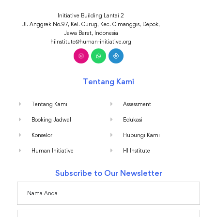
Initiative Building Lantai 2
Jl. Anggrek No.97, Kel. Curug, Kec. Cimanggis, Depok,
Jawa Barat, Indonesia
hiinstitute@human-initiative.org
Tentang Kami
Tentang Kami
Assessment
Booking Jadwal
Edukasi
Konselor
Hubungi Kami
Human Initiative
HI Institute
Subscribe to Our Newsletter