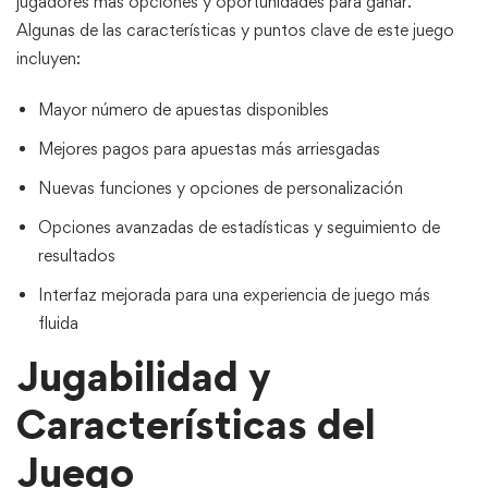
jugadores más opciones y oportunidades para ganar.
Algunas de las características y puntos clave de este juego
incluyen:
Mayor número de apuestas disponibles
Mejores pagos para apuestas más arriesgadas
Nuevas funciones y opciones de personalización
Opciones avanzadas de estadísticas y seguimiento de
resultados
Interfaz mejorada para una experiencia de juego más
fluida
Jugabilidad y
Características del
Juego