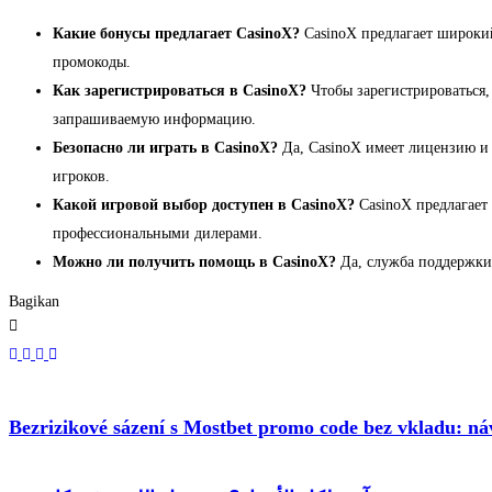
Какие бонусы предлагает CasinoX?
CasinoX предлагает широки
промокоды.
Как зарегистрироваться в CasinoX?
Чтобы зарегистрироваться,
запрашиваемую информацию.
Безопасно ли играть в CasinoX?
Да, CasinoX имеет лицензию и
игроков.
Какой игровой выбор доступен в CasinoX?
CasinoX предлагает 
профессиональными дилерами.
Можно ли получить помощь в CasinoX?
Да, служба поддержки 
Bagikan
Bezrizikové sázení s Mostbet promo code bez vkladu: n