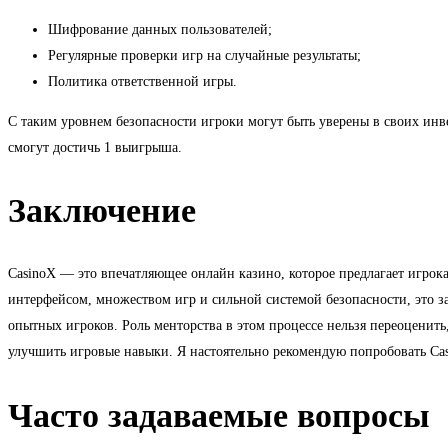
Шифрование данных пользователей;
Регулярные проверки игр на случайные результаты;
Политика ответственной игры.
С таким уровнем безопасности игроки могут быть уверены в своих инве
смогут достичь 1 выигрыша.
Заключение
CasinoX — это впечатляющее онлайн казино, которое предлагает игро
интерфейсом, множеством игр и сильной системой безопасности, это за
опытных игроков. Роль менторства в этом процессе нельзя переоценить
улучшить игровые навыки. Я настоятельно рекомендую попробовать Ca
Часто задаваемые вопросы