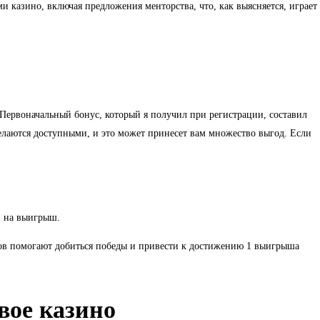
 казино, включая предложения менторства, что, как выясняется, играет
 Первоначальный бонус, который я получил при регистрации, составил
лаются доступными, и это может принесет вам множество выгод. Если
в на выигрыш.
оков помогают добиться победы и привести к достижению 1 выигрыша
вое казино