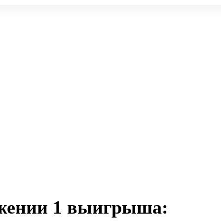
ижении 1 выигрыша: