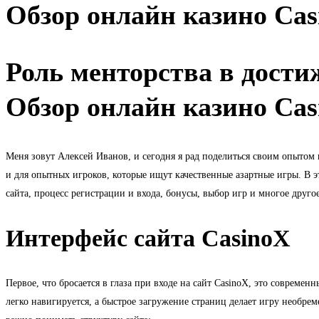
выигрыша:
Обзор онлайн казино Cas
Обзор
онлайн
Роль менторства в дост
казино
Обзор онлайн казино Cas
CasinoX
Меня зовут Алексей Иванов, и сегодня я рад поделиться своим опытом 
и для опытных игроков, которые ищут качественные азартные игры. В эт
сайта, процесс регистрации и входа, бонусы, выбор игр и многое друг
Интерфейс сайта CasinoX
Первое, что бросается в глаза при входе на сайт CasinoX, это совреме
легко навигируется, а быстрое загружение страниц делает игру необре