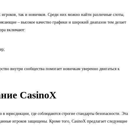
 игроков, так и новичков. Среди них можно найти различные слоты,
рясающие – высокое качество графики и широкий диапазон тем делает
ора включают:
ер;
рство внутри сообщества помогает новичкам уверенно двигаться к
ание CasinoX
 в юрисдикции, где соблюдаются строгие стандарты безопасности. Эта
 данные игроков защищены. Кроме того, CasinoX предлагает следующие