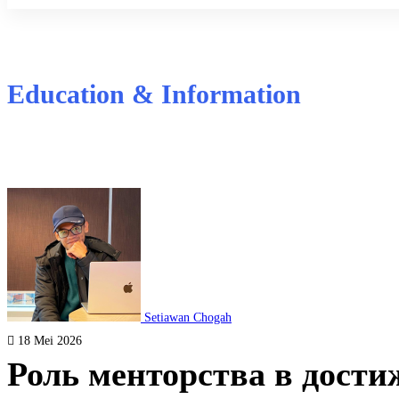
Education & Information
Роль
менторства
в
достижении
Setiawan Chogah
18 Mei 2026
1
Роль менторства в дост