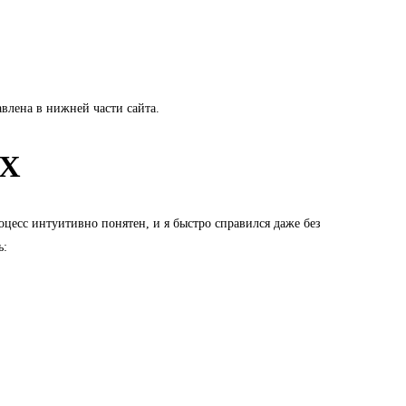
влена в нижней части сайта.
oX
оцесс интуитивно понятен, и я быстро справился даже без
ь: