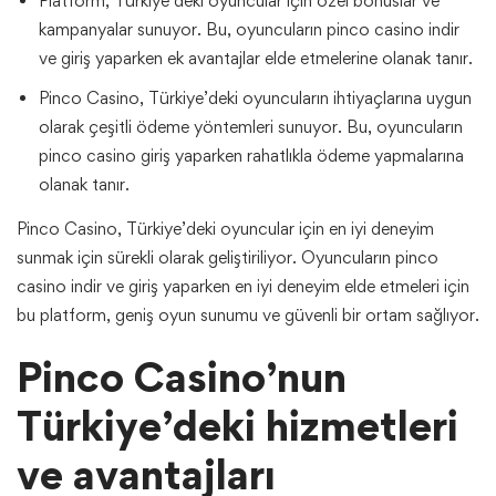
Platform, Türkiye’deki oyuncular için özel bonuslar ve
kampanyalar sunuyor. Bu, oyuncuların pinco casino indir
ve giriş yaparken ek avantajlar elde etmelerine olanak tanır.
Pinco Casino, Türkiye’deki oyuncuların ihtiyaçlarına uygun
olarak çeşitli ödeme yöntemleri sunuyor. Bu, oyuncuların
pinco casino giriş yaparken rahatlıkla ödeme yapmalarına
olanak tanır.
Pinco Casino, Türkiye’deki oyuncular için en iyi deneyim
sunmak için sürekli olarak geliştiriliyor. Oyuncuların pinco
casino indir ve giriş yaparken en iyi deneyim elde etmeleri için
bu platform, geniş oyun sunumu ve güvenli bir ortam sağlıyor.
Pinco Casino’nun
Türkiye’deki hizmetleri
ve avantajları