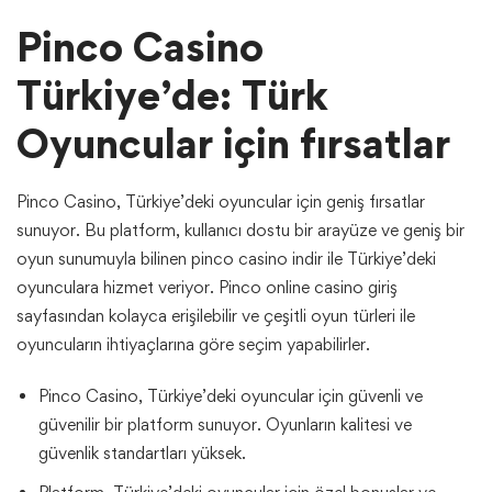
Pinco Casino
Türkiye’de: Türk
Oyuncular için fırsatlar
Pinco Casino, Türkiye’deki oyuncular için geniş fırsatlar
sunuyor. Bu platform, kullanıcı dostu bir arayüze ve geniş bir
oyun sunumuyla bilinen pinco casino indir ile Türkiye’deki
oyunculara hizmet veriyor. Pinco online casino giriş
sayfasından kolayca erişilebilir ve çeşitli oyun türleri ile
oyuncuların ihtiyaçlarına göre seçim yapabilirler.
Pinco Casino, Türkiye’deki oyuncular için güvenli ve
güvenilir bir platform sunuyor. Oyunların kalitesi ve
güvenlik standartları yüksek.