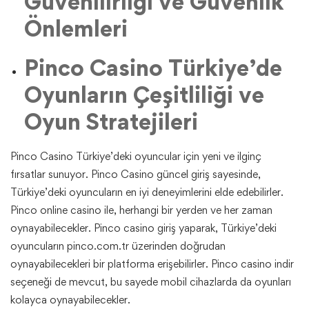
Güvenilirliği ve Güvenlik
Önlemleri
Pinco Casino Türkiye’de
Oyunların Çeşitliliği ve
Oyun Stratejileri
Pinco Casino Türkiye’deki oyuncular için yeni ve ilginç
fırsatlar sunuyor. Pinco Casino güncel giriş sayesinde,
Türkiye’deki oyuncuların en iyi deneyimlerini elde edebilirler.
Pinco online casino ile, herhangi bir yerden ve her zaman
oynayabilecekler. Pinco casino giriş yaparak, Türkiye’deki
oyuncuların pinco.com.tr üzerinden doğrudan
oynayabilecekleri bir platforma erişebilirler. Pinco casino indir
seçeneği de mevcut, bu sayede mobil cihazlarda da oyunları
kolayca oynayabilecekler.