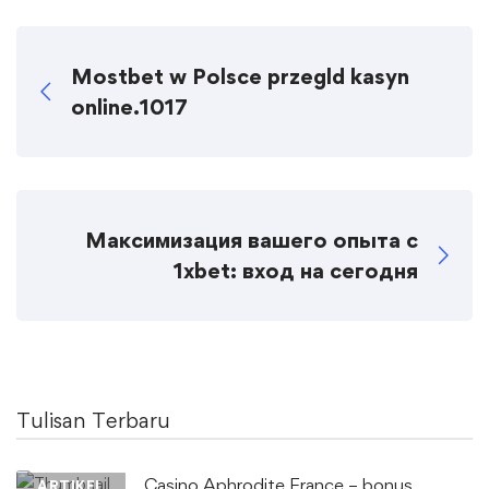
Mostbet w Polsce przegld kasyn
online.1017
Максимизация вашего опыта с
1xbet: вход на сегодня
Tulisan Terbaru
Casino Aphrodite France – bonus,
ARTIKEL