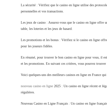
La sécurité : Vérifiez que le casino en ligne utilise des protoc
personnelles et vos transactions.
Les jeux de casino : Assurez-vous que le casino en ligne offre un
table, les loteries et les jeux de hasard.
Les promotions et les bonus : Vérifiez si le casino en ligne off
pour les joueurs fidèles.
En résumé, pour trouver le bon casino en ligne pour vous, il est 
et les promotions. En suivant ces critères, vous pourrez trouver
Voici quelques-uns des meilleurs casinos en ligne en France qui 
nouveau casino en ligne
2025 : Un casino en ligne récent et léga
régulières.
Nouveau Casino en Ligne Français : Un casino en ligne français q