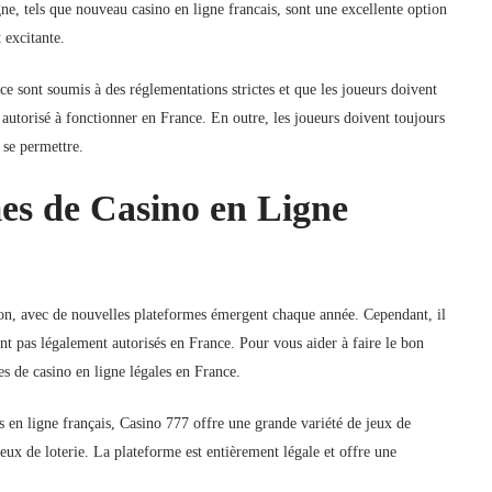
ne, tels que nouveau casino en ligne francais, sont une excellente option
 excitante.
ce sont soumis à des réglementations strictes et que les joueurs doivent
t autorisé à fonctionner en France. En outre, les joueurs doivent toujours
 se permettre.
mes de Casino en Ligne
ion, avec de nouvelles plateformes émergent chaque année. Cependant, il
ont pas légalement autorisés en France. Pour vous aider à faire le bon
s de casino en ligne légales en France.
s en ligne français, Casino 777 offre une grande variété de jeux de
eux de loterie. La plateforme est entièrement légale et offre une