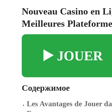
en
Nouveau Casino en Li
France
Meilleures Plateforme
Les
Meilleures
Plateformes
▶️ JOUER
Lgales.2499
Содержимое
Les Avantages de Jouer da