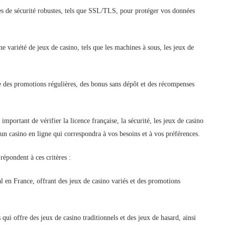
oles de sécurité robustes, tels que SSL/TLS, pour protéger vos données
e variété de jeux de casino, tels que les machines à sous, les jeux de
re des promotions régulières, des bonus sans dépôt et des récompenses
important de vérifier la licence française, la sécurité, les jeux de casino
 un casino en ligne qui correspondra à vos besoins et à vos préférences.
répondent à ces critères :
l en France, offrant des jeux de casino variés et des promotions
ui offre des jeux de casino traditionnels et des jeux de hasard, ainsi