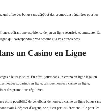
 qui offre des bonus sans dépôt et des promotions régulières pour les
France, offrant une expérience de jeu en ligne sécurisée et amusante. En
 ligne qui correspondra à vos besoins et à vos préférences.
dans un Casino en Ligne
ages à leurs joueurs. En effet, jouer dans un casino en ligne légal en
 Les nouveaux casinos en ligne, tels que nouveau casino en ligne,
fs et des promotions régulières.
ce est la possibilité de bénéficier de nouveau casino en ligne bonus sans
ans avoir à déposer d’argent, ce qui est particulièrement utile pour les