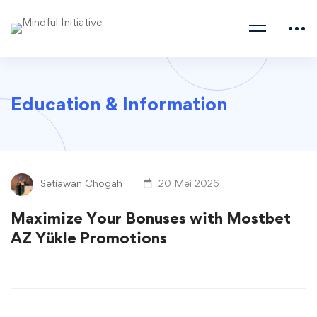
Education & Information
Setiawan Chogah
20 Mei 2026
Maximize Your Bonuses with Mostbet
AZ Yükle Promotions