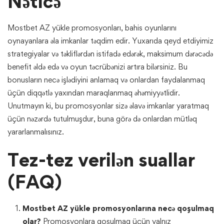
Nəticə
Mostbet AZ yükle promosyonları, bahis oyunlarını
oynayanlara əla imkanlar təqdim edir. Yuxarıda qeyd etdiyimiz
strategiyalar və təkliflərdən istifadə edərək, maksimum dərəcədə
benefit əldə edə və oyun təcrübənizi artıra bilərsiniz. Bu
bonusların necə işlədiyini anlamaq və onlardan faydalanmaq
üçün diqqətlə yaxından maraqlanmaq əhəmiyyətlidir.
Unutmayın ki, bu promosyonlar sizə əlavə imkanlar yaratmaq
üçün nəzərdə tutulmuşdur, buna görə də onlardan mütləq
yararlanmalısınız.
Tez-tez verilən suallar
(FAQ)
Mostbet AZ yükle promosyonlarına necə qoşulmaq
olar?
Promosyonlara qoşulmaq üçün yalnız