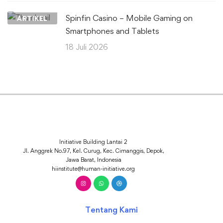
Spinfin Casino – Mobile Gaming on
ARTIKEL
Smartphones and Tablets
18 Juli 2026
Initiative Building Lantai 2
Jl. Anggrek No.97, Kel. Curug, Kec. Cimanggis, Depok,
Jawa Barat, Indonesia
hiinstitute@human-initiative.org
Tentang Kami