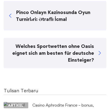
Pinco Onlayn Kazinosunda Oyun
Turnirləri: Ətraflı İcmal
Welches Sportwetten ohne Oasis
eignet sich am besten für deutsche
Einsteiger?
Tulisan Terbaru
Casino Aphrodite France – bonus,
ARTIKEL