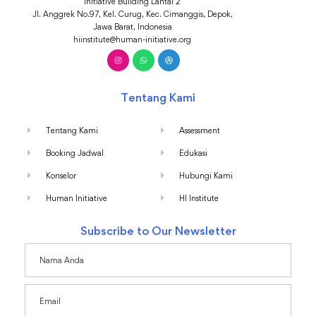
Initiative Building Lantai 2
Jl. Anggrek No.97, Kel. Curug, Kec. Cimanggis, Depok,
Jawa Barat, Indonesia
hiinstitute@human-initiative.org
Tentang Kami
Tentang Kami
Assessment
Booking Jadwal
Edukasi
Konselor
Hubungi Kami
Human Initiative
HI Institute
Subscribe to Our Newsletter