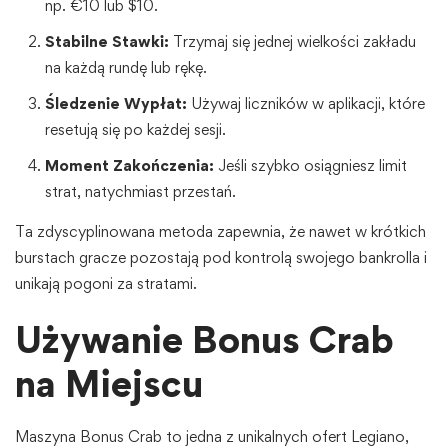
np. €10 lub $10.
Stabilne Stawki:
Trzymaj się jednej wielkości zakładu
na każdą rundę lub rękę.
Śledzenie Wypłat:
Używaj liczników w aplikacji, które
resetują się po każdej sesji.
Moment Zakończenia:
Jeśli szybko osiągniesz limit
strat, natychmiast przestań.
Ta zdyscyplinowana metoda zapewnia, że nawet w krótkich
burstach gracze pozostają pod kontrolą swojego bankrolla i
unikają pogoni za stratami.
Używanie Bonus Crab
na Miejscu
Maszyna Bonus Crab to jedna z unikalnych ofert Legiano,