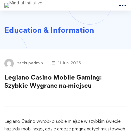
Education & Information
backupadmin
11 Juni 2026
Legiano Casino Mobile Gaming:
Szybkie Wygrane na‑miejscu
Legiano Casino wyrobiło sobie miejsce w szybkim świecie
hazardu mobilnego, gdzie gracze pragną natychmiastowych