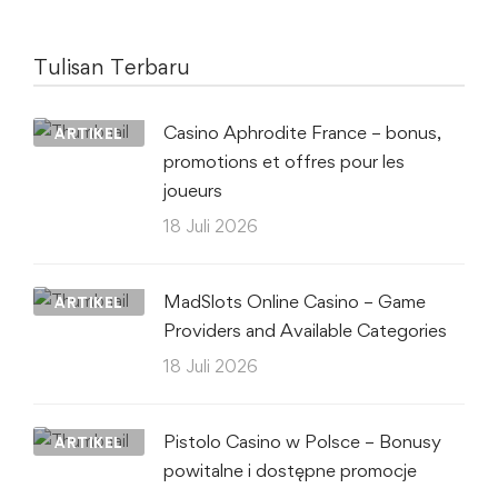
Tulisan Terbaru
Casino Aphrodite France – bonus,
ARTIKEL
promotions et offres pour les
joueurs
18 Juli 2026
MadSlots Online Casino – Game
ARTIKEL
Providers and Available Categories
18 Juli 2026
Pistolo Casino w Polsce – Bonusy
ARTIKEL
powitalne i dostępne promocje