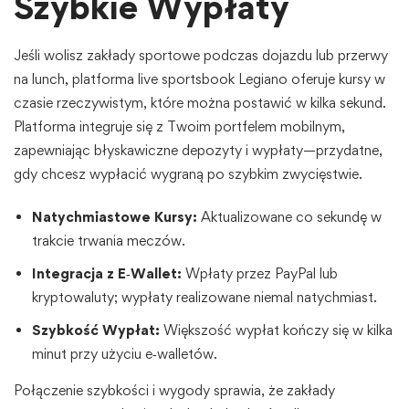
Szybkie Wypłaty
Jeśli wolisz zakłady sportowe podczas dojazdu lub przerwy
na lunch, platforma live sportsbook Legiano oferuje kursy w
czasie rzeczywistym, które można postawić w kilka sekund.
Platforma integruje się z Twoim portfelem mobilnym,
zapewniając błyskawiczne depozyty i wypłaty—przydatne,
gdy chcesz wypłacić wygraną po szybkim zwycięstwie.
Natychmiastowe Kursy:
Aktualizowane co sekundę w
trakcie trwania meczów.
Integracja z E‑Wallet:
Wpłaty przez PayPal lub
kryptowaluty; wypłaty realizowane niemal natychmiast.
Szybkość Wypłat:
Większość wypłat kończy się w kilka
minut przy użyciu e‑walletów.
Połączenie szybkości i wygody sprawia, że zakłady