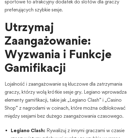
sportowe to atrakcyjny dodatek do slotów dla graczy
preferujących szybkie sesje.
Utrzymaj
Zaangażowanie:
Wyzwania i Funkcje
Gamifikacji
Lojalność i zaangażowanie są kluczowe dla zatrzymania
graczy, którzy wolą krótkie sesje gry. Legiano wprowadza
elementy gamifikacji, takie jak „Legiano Clash” i „Casino
Shop” z nagrodami w coinach, które można odblokować
między sesjami bez dużego zaangażowania czasowego.
Legiano Clash:
Rywalizuj z innymi graczami w czasie