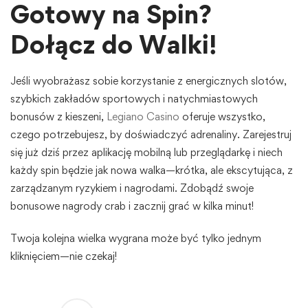
Gotowy na Spin?
Dołącz do Walki!
Jeśli wyobrażasz sobie korzystanie z energicznych slotów,
szybkich zakładów sportowych i natychmiastowych
bonusów z kieszeni,
Legiano Casino
oferuje wszystko,
czego potrzebujesz, by doświadczyć adrenaliny. Zarejestruj
się już dziś przez aplikację mobilną lub przeglądarkę i niech
każdy spin będzie jak nowa walka—krótka, ale ekscytująca, z
zarządzanym ryzykiem i nagrodami. Zdobądź swoje
bonusowe nagrody crab i zacznij grać w kilka minut!
Twoja kolejna wielka wygrana może być tylko jednym
kliknięciem—nie czekaj!