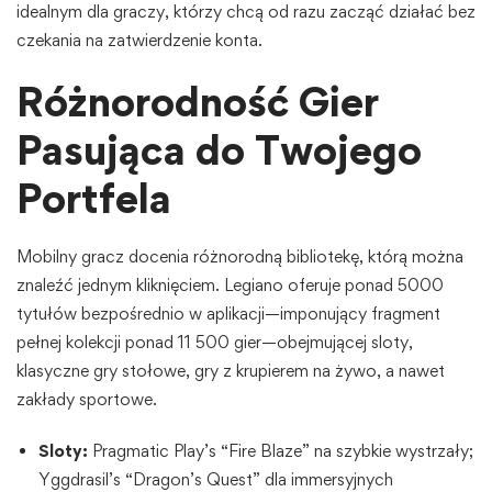
idealnym dla graczy, którzy chcą od razu zacząć działać bez
czekania na zatwierdzenie konta.
Różnorodność Gier
Pasująca do Twojego
Portfela
Mobilny gracz docenia różnorodną bibliotekę, którą można
znaleźć jednym kliknięciem. Legiano oferuje ponad 5000
tytułów bezpośrednio w aplikacji—imponujący fragment
pełnej kolekcji ponad 11 500 gier—obejmującej sloty,
klasyczne gry stołowe, gry z krupierem na żywo, a nawet
zakłady sportowe.
Sloty:
Pragmatic Play’s “Fire Blaze” na szybkie wystrzały;
Yggdrasil’s “Dragon’s Quest” dla immersyjnych