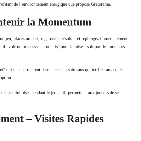
 profitant de l’environnement énergique que propose Gratorama.
intenir la Momentum
 un jeu, placez un pari, regardez le résultat, et replongez immédiatement
st d’avoir un processus automatisé pour la mise—soit par des montants
” qui leur permettent de relancer un spin sans quitter l’écran actuel.
ruption.
x sont minimisés pendant le jeu actif, permettant aux joueurs de se
.
ment – Visites Rapides