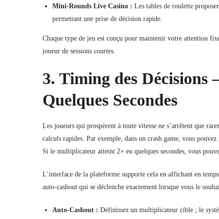
Mini‑Rounds Live Casino :
Les tables de roulette propose
permettant une prise de décision rapide.
Chaque type de jeu est conçu pour maintenir votre attention fixée
joueur de sessions courtes.
3. Timing des Décisions 
Quelques Secondes
Les joueurs qui prospèrent à toute vitesse ne s’arrêtent que rareme
calculs rapides. Par exemple, dans un crash game, vous pouvez p
Si le multiplicateur atteint 2× en quelques secondes, vous pou
L’interface de la plateforme supporte cela en affichant en temps
auto‑cashout qui se déclenche exactement lorsque vous le souhai
Auto‑Cashout :
Définissez un multiplicateur cible ; le syst