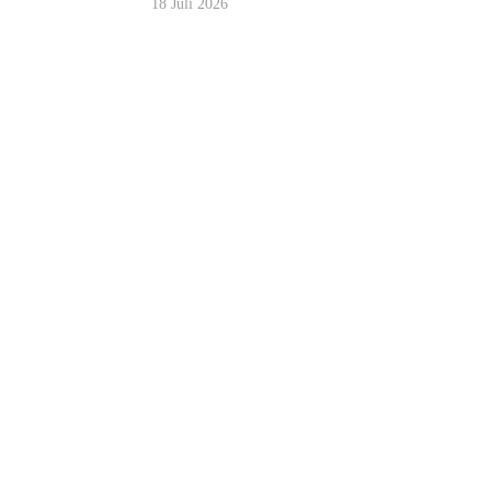
18 Juli 2026