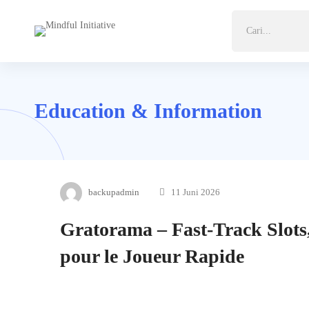
Education & Information
backupadmin
11 Juni 2026
Gratorama – Fast‑Track Slots,
pour le Joueur Rapide