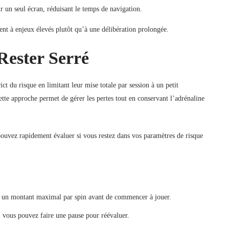
ur un seul écran, réduisant le temps de navigation.
nt à enjeux élevés plutôt qu’à une délibération prolongée.
Rester Serré
ict du risque en limitant leur mise totale par session à un petit
e approche permet de gérer les pertes tout en conservant l’adrénaline
 pouvez rapidement évaluer si vous restez dans vos paramètres de risque
 un montant maximal par spin avant de commencer à jouer.
, vous pouvez faire une pause pour réévaluer.