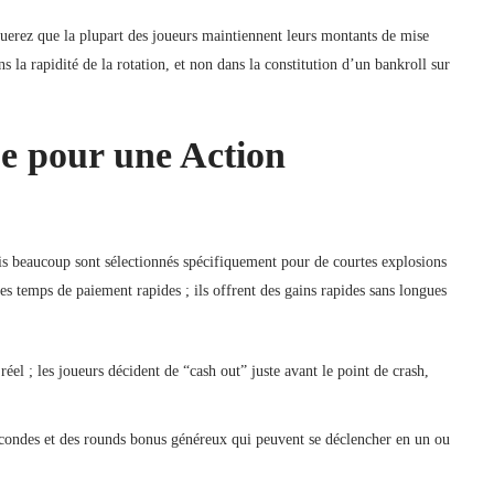
querez que la plupart des joueurs maintiennent leurs montants de mise
ns la rapidité de la rotation, et non dans la constitution d’un bankroll sur
ue pour une Action
is beaucoup sont sélectionnés spécifiquement pour de courtes explosions
 des temps de paiement rapides ; ils offrent des gains rapides sans longues
el ; les joueurs décident de “cash out” juste avant le point de crash,
econdes et des rounds bonus généreux qui peuvent se déclencher en un ou