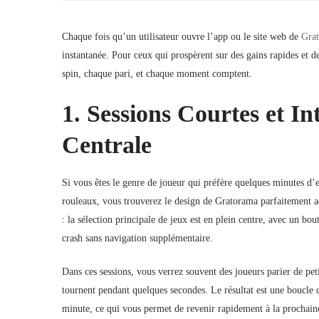
Chaque fois qu’un utilisateur ouvre l’app ou le site web de
Gra
instantanée. Pour ceux qui prospèrent sur des gains rapides et d
spin, chaque pari, et chaque moment comptent.
1. Sessions Courtes et I
Centrale
Si vous êtes le genre de joueur qui préfère quelques minutes d’e
rouleaux, vous trouverez le design de Gratorama parfaitement ad
: la sélection principale de jeux est en plein centre, avec un b
crash sans navigation supplémentaire.
Dans ces sessions, vous verrez souvent des joueurs parier de 
tournent pendant quelques secondes. Le résultat est une boucle
minute, ce qui vous permet de revenir rapidement à la prochain