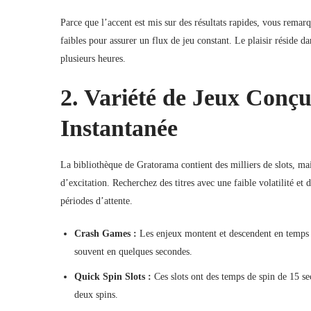
Parce que l’accent est mis sur des résultats rapides, vous remar
faibles pour assurer un flux de jeu constant. Le plaisir réside da
plusieurs heures.
2. Variété de Jeux Conç
Instantanée
La bibliothèque de Gratorama contient des milliers de slots, ma
d’excitation. Recherchez des titres avec une faible volatilité et
périodes d’attente.
Crash Games :
Les enjeux montent et descendent en temps ré
souvent en quelques secondes.
Quick Spin Slots :
Ces slots ont des temps de spin de 15 s
deux spins.