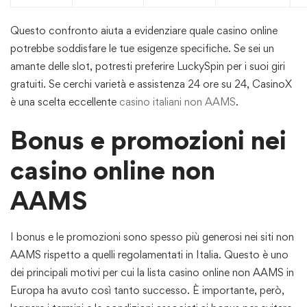
Questo confronto aiuta a evidenziare quale casino online
potrebbe soddisfare le tue esigenze specifiche. Se sei un
amante delle slot, potresti preferire LuckySpin per i suoi giri
gratuiti. Se cerchi varietà e assistenza 24 ore su 24, CasinoX
è una scelta eccellente
casino italiani non AAMS
.
Bonus e promozioni nei
casino online non
AAMS
I bonus e le promozioni sono spesso più generosi nei siti non
AAMS rispetto a quelli regolamentati in Italia. Questo è uno
dei principali motivi per cui la lista casino online non AAMS in
Europa ha avuto così tanto successo. È importante, però,