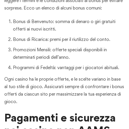
leggere i termini e le condizioni associati ai bonus per evitare
sorprese. Ecco un elenco di alcuni bonus comuni:
Bonus di Benvenuto: somma di denaro o giri gratuiti
offerti ai nuovi iscritti.
Bonus di Ricarica: premi per il riutilizzo del conto.
Promozioni Mensili: offerte speciali disponibili in
determinati periodi dell’anno.
Programmi di Fedeltà: vantaggi per i giocatori abituali.
Ogni casino ha le proprie offerte, e le scelte variano in base
al tuo stile di gioco. Assicurati sempre di confrontare i bonus
offerti da ciascun sito per massimizzare la tua esperienza di
gioco.
Pagamenti e sicurezza