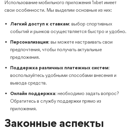
Использование мобильного приложения 1xbet имеет
свои особенности. Мы выделим основные из них:
Легкий доступ к ставкам
: выбор спортивных
событий и рынков осуществляется быстро и удобно.
Персонализация
: вы можете настраивать свои
предпочтения, чтобы получать актуальные
предложения.
Поддержка различных платежных систем
:
воспользуйтесь удобными способами внесения и
вывода средств.
Онлайн поддержка
: необходимо задать вопрос?
Обратитесь в службу поддержки прямо из
приложения.
Законные аспекты