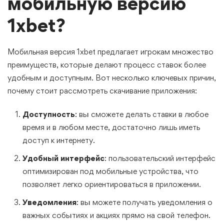
мобильную версию
1xbet?
Мобильная версия 1xbet предлагает игрокам множество
преимуществ, которые делают процесс ставок более
удобным и доступным. Вот несколько ключевых причин,
почему стоит рассмотреть скачивание приложения:
Доступность
: вы сможете делать ставки в любое
время и в любом месте, достаточно лишь иметь
доступ к интернету.
Удобный интерфейс
: пользовательский интерфейс
оптимизирован под мобильные устройства, что
позволяет легко ориентироваться в приложении.
Уведомления
: вы можете получать уведомления о
важных событиях и акциях прямо на свой телефон.