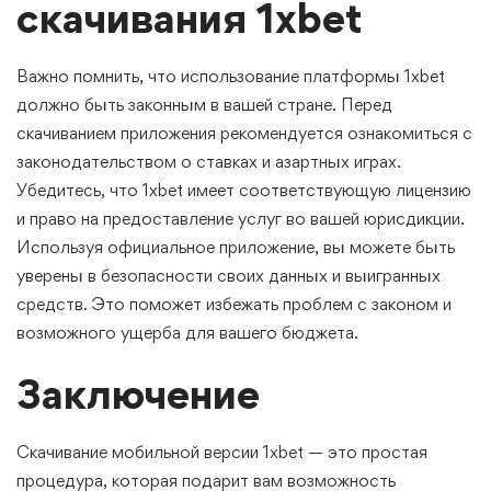
скачивания 1xbet
Важно помнить, что использование платформы 1xbet
должно быть законным в вашей стране. Перед
скачиванием приложения рекомендуется ознакомиться с
законодательством о ставках и азартных играх.
Убедитесь, что 1xbet имеет соответствующую лицензию
и право на предоставление услуг во вашей юрисдикции.
Используя официальное приложение, вы можете быть
уверены в безопасности своих данных и выигранных
средств. Это поможет избежать проблем с законом и
возможного ущерба для вашего бюджета.
Заключение
Скачивание мобильной версии 1xbet — это простая
процедура, которая подарит вам возможность