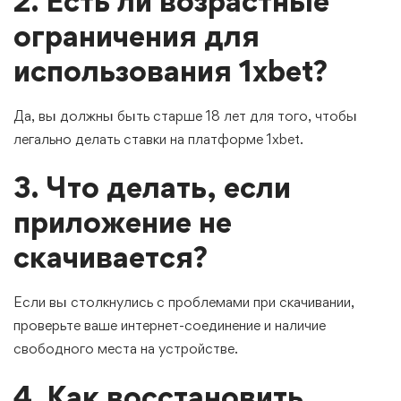
2. Есть ли возрастные
ограничения для
использования 1xbet?
Да, вы должны быть старше 18 лет для того, чтобы
легально делать ставки на платформе 1xbet.
3. Что делать, если
приложение не
скачивается?
Если вы столкнулись с проблемами при скачивании,
проверьте ваше интернет-соединение и наличие
свободного места на устройстве.
4. Как восстановить