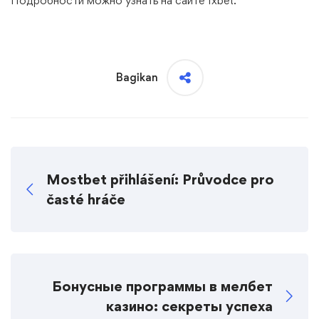
Подробности можно узнать на сайте 1xbet.
Bagikan
Mostbet přihlášení: Průvodce pro
časté hráče
Бонусные программы в мелбет
казино: секреты успеха