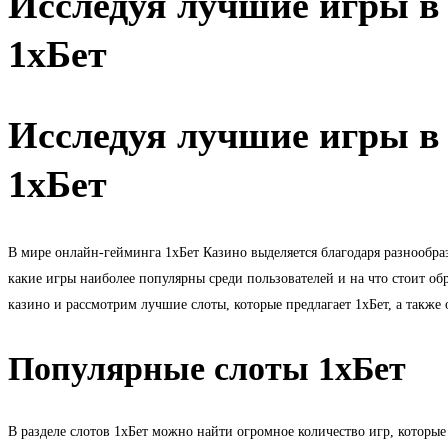
Исследуя лучшие игры в 
1хБет
Исследуя лучшие игры в 
1хБет
В мире онлайн-гейминга 1хБет Казино выделяется благодаря разнообра
какие игры наиболее популярны среди пользователей и на что стоит о
казино и рассмотрим лучшие слоты, которые предлагает 1хБет, а также
Популярные слоты 1хБет
В разделе слотов 1хБет можно найти огромное количество игр, которы