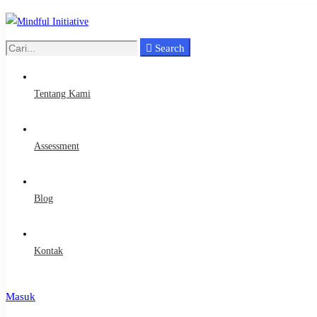
Search
Tentang Kami
Assessment
Blog
Kontak
Masuk
Daftar