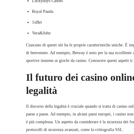
Luckydays Casino
Royal Panda
1xBet
Vera&John
Ciascuno di questi siti ha le proprie caratteristiche uniche. È im
di benvenuto. Ad esempio, Betway è noto per la sua eccellente a
sportive insieme ai giochi da casino. Conoscere questi aspetti ti a
Il futuro dei casino onl
legalità
Il discorso della legalità è cruciale quando si tratta di casin
paese a paese. Ad esempio, in alcuni paesi europei, i casino non
è più complessa. Un aspetto da considerare è la sicurezza dei fo
protocolli di sicurezza avanzati, come la crittografia SSL.