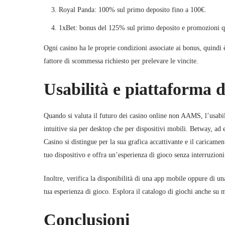
Royal Panda: 100% sul primo deposito fino a 100€.
1xBet: bonus del 125% sul primo deposito e promozioni q
Ogni casino ha le proprie condizioni associate ai bonus, quindi è
fattore di scommessa richiesto per prelevare le vincite.
Usabilità e piattaforma d
Quando si valuta il futuro dei casino online non AAMS, l’usabil
intuitive sia per desktop che per dispositivi mobili. Betway, a
Casino si distingue per la sua grafica accattivante e il caricament
tuo dispositivo e offra un’esperienza di gioco senza interruzioni
Inoltre, verifica la disponibilità di una app mobile oppure di 
tua esperienza di gioco. Esplora il catalogo di giochi anche su m
Conclusioni