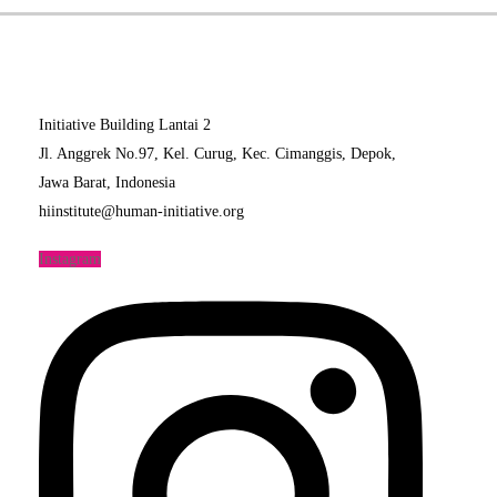
Initiative Building Lantai 2
Jl. Anggrek No.97, Kel. Curug, Kec. Cimanggis, Depok,
Jawa Barat, Indonesia
hiinstitute@human-initiative.org
Instagram