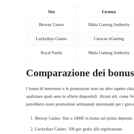
Sito
Licenza
Betway Casino
Malta Gaming Authority
Luckydays Casino
Curacao eGaming
Royal Panda
Malta Gaming Authority
Comparazione dei bonus
I bonus di benvenuto e le promozioni sono un altro aspetto chi
analizzare quali sono le offerte disponibili. Alcuni siti, come
potrebbero avere promozioni settimanali interessanti per i gioca
Betway Casino: fino a 1000€ in bonus sul primo deposito.
Luckydays Casino: 100 giri gratis alla registrazione.