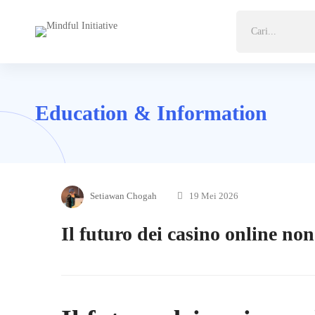
Search
for:
Education & Information
Il
Setiawan Chogah
19 Mei 2026
futuro
Il futuro dei casino online no
dei
casino