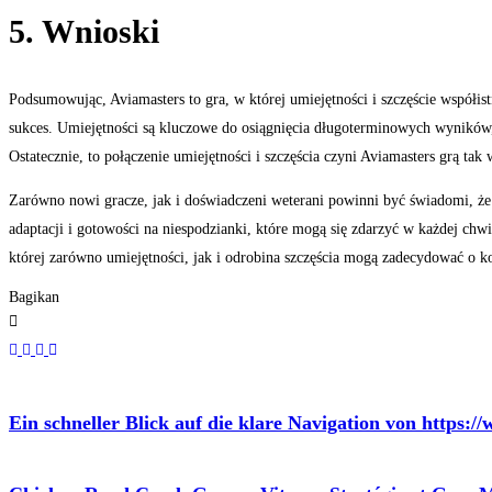
5. Wnioski
Podsumowując, Aviamasters to gra, w której umiejętności i szczęście współistn
sukces. Umiejętności są kluczowe do osiągnięcia długoterminowych wyników
Ostatecznie, to połączenie umiejętności i szczęścia czyni Aviamasters grą tak
Zarówno nowi gracze, jak i doświadczeni weterani powinni być świadomi, że 
adaptacji i gotowości na niespodzianki, które mogą się zdarzyć w każdej chw
której zarówno umiejętności, jak i odrobina szczęścia mogą zadecydować o
Bagikan
Ein schneller Blick auf die klare Navigation von https:/