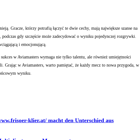
ieją. Gracze, którzy potrafią łączyć te dwie cechy, mają największe szanse na
, podczas gdy szczęście może zadecydować o wyniku pojedynczej rozgrywki.
 wciągającą i emocjonującą.
sukces w Aviamasters wymaga nie tylko talentu, ale również umiejętności
ili. Grając w Aviamasters, warto pamiętać, że każdy mecz to nowa przygoda, w
 końcowym wyniku.
/www.frisoer-klier.at/ macht den Unterschied aus