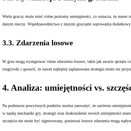
Wielu graczy może mieć różne poziomy umiejętności, co oznacza, że nawet mn
danym meczu. Współzawodnictwo z innymi graczami wprowadza dodatkowy e
3.3. Zdarzenia losowe
W grze mogą występować różne zdarzenia losowe, takie jak awarie sprzętu c
rozgrywki i sprawić, że nawet najlepiej zaplanowana strategia może nie przy
4. Analiza: umiejętności vs. szczęś
Na podstawie powyższych punktów można zauważyć, że zarówno umiejętności, 
w naukę mechaniki gry, strategii oraz doskonalenie swoich umiejętności manu
szczęścia nie może być zignorowany, ponieważ losowe zdarzenia mogą wpłyn