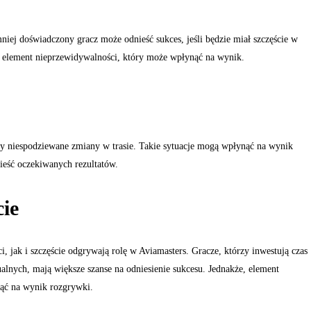
iej doświadczony gracz może odnieść sukces, jeśli będzie miał szczęście w
lement nieprzewidywalności, który może wpłynąć na wynik.
zy niespodziewane zmiany w trasie. Takie sytuacje mogą wpłynąć na wynik
nieść oczekiwanych rezultatów.
cie
jak i szczęście odgrywają rolę w Aviamasters. Gracze, którzy inwestują czas
alnych, mają większe szanse na odniesienie sukcesu. Jednakże, element
ąć na wynik rozgrywki.