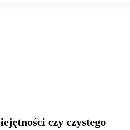
ejętności czy czystego