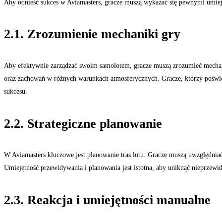
Aby odnieść sukces w Aviamasters, gracze muszą wykazać się pewnymi umieję
2.1. Zrozumienie mechaniki gry
Aby efektywnie zarządzać swoim samolotem, gracze muszą zrozumieć mechan
oraz zachowań w różnych warunkach atmosferycznych. Gracze, którzy poświęc
sukcesu.
2.2. Strategiczne planowanie
W Aviamasters kluczowe jest planowanie tras lotu. Gracze muszą uwzględniać 
Umiejętność przewidywania i planowania jest istotna, aby uniknąć nieprzewi
2.3. Reakcja i umiejętności manualne