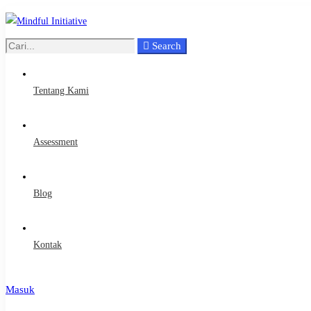
Search
Search
for:
Tentang Kami
Assessment
Blog
Kontak
Masuk
Daftar