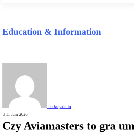
Education & Information
Czy
Aviamasters
to
gra
backupadmin
11 Juni 2026
umiejętności
Czy Aviamasters to gra umi