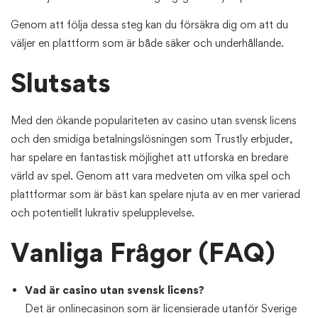
Genom att följa dessa steg kan du försäkra dig om att du
väljer en plattform som är både säker och underhållande.
Slutsats
Med den ökande populariteten av casino utan svensk licens
och den smidiga betalningslösningen som Trustly erbjuder,
har spelare en fantastisk möjlighet att utforska en bredare
värld av spel. Genom att vara medveten om vilka spel och
plattformar som är bäst kan spelare njuta av en mer varierad
och potentiellt lukrativ spelupplevelse.
Vanliga Frågor (FAQ)
Vad är casino utan svensk licens?
Det är onlinecasinon som är licensierade utanför Sverige