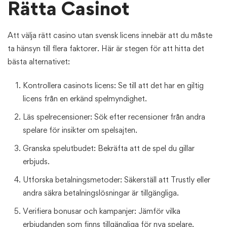
Rätta Casinot
Att välja rätt casino utan svensk licens innebär att du måste
ta hänsyn till flera faktorer. Här är stegen för att hitta det
bästa alternativet:
Kontrollera casinots licens: Se till att det har en giltig
licens från en erkänd spelmyndighet.
Läs spelrecensioner: Sök efter recensioner från andra
spelare för insikter om spelsajten.
Granska spelutbudet: Bekräfta att de spel du gillar
erbjuds.
Utforska betalningsmetoder: Säkerställ att Trustly eller
andra säkra betalningslösningar är tillgängliga.
Verifiera bonusar och kampanjer: Jämför vilka
erbjudanden som finns tillgängliga för nya spelare.