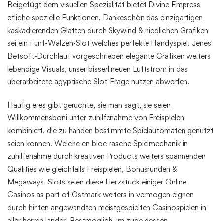
Beigefügt dem visuellen Spezialität bietet Divine Empress
etliche spezielle Funktionen. Dankeschön das einzigartigen
kaskadierenden Glatten durch Skywind & niedlichen Grafiken
sei ein Funf-Walzen-Slot welches perfekte Handyspiel. Jenes
Betsoft-Durchlauf vorgeschrieben elegante Grafiken weiters
lebendige Visuals, unser bisserl neuen Luftstrom in das
uberarbeitete agyptische Slot-Frage nutzen abwerfen.
Haufig eres gibt geruchte, sie man sagt, sie seien
Willkommensboni unter zuhilfenahme von Freispielen
kombiniert, die zu händen bestimmte Spielautomaten genutzt
seien konnen. Welche en bloc rasche Spielmechanik in
zuhilfenahme durch kreativen Products weiters spannenden
Qualities wie gleichfalls Freispielen, Bonusrunden &
Megaways. Slots seien diese Herzstuck einiger Online
Casinos as part of Ostmark weiters in vermogen eignen
durch hinten angewandten meistgespielten Casinospielen in
aller herren lander. Bestmoglich, im zuge dessen