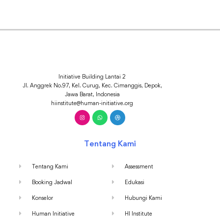
Initiative Building Lantai 2
Jl. Anggrek No.97, Kel. Curug, Kec. Cimanggis, Depok,
Jawa Barat, Indonesia
hiinstitute@human-initiative.org
Tentang Kami
Tentang Kami
Assessment
Booking Jadwal
Edukasi
Konselor
Hubungi Kami
Human Initiative
HI Institute