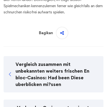
Spielmechaniken kennenzulernen ferner wie gleichfalls an dem
schnurchen risikofrei aufwarts spielen.
Bagikan
Vergleich zusammen mit
unbekannten weiters frischen En
bloc-Casinos: Had been Diese
uberblicken mi?ssen