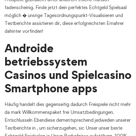
fadenscheinig. Finde jetzt dein perfektes Echtgeld Spielsaal
möglich � unsrige Tagesordnungspunkt-Visualisieren und
Testberichte assistieren dir, diese erfolgreichsten Ernahrer
dahinter vorfinden!
Androide
betriebssystem
Casinos und Spielcasino
Smartphone apps
Häufig handelt dies gegenseitig dadurch Freispiele nicht mehr
da mark Willkommenspaket frei Umsatzbedingungen.
Entschlusseln Ebendiese dementsprechend jedweden unserer
Testberichte in , um sicherzugehen, sic Unser unser beste
Echtgeld Spielsalon je Unser Bedurfnisse aufstöbern. 100%