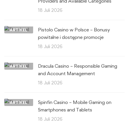
Providers and Available Categories
18 Juli 2026
Pistolo Casino w Polsce – Bonusy
ARTIKEL
powitalne i dostępne promocje
18 Juli 2026
Dracula Casino – Responsible Gaming
ARTIKEL
and Account Management
18 Juli 2026
Spinfin Casino – Mobile Gaming on
ARTIKEL
Smartphones and Tablets
18 Juli 2026