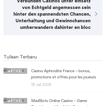
Verbunden Casinos unter einsatz
von Echtgeld angemessen sein
hinter den spannendsten Chancen,
Unterhaltung und Gewinnchancen
umherwandern dahinter en bloc
Tulisan Terbaru
Casino Aphrodite France – bonus,
ARTIKEL
promotions et offres pour les joueurs
18 Juli 2026
MadSlots Online Casino – Game
ARTIKEL