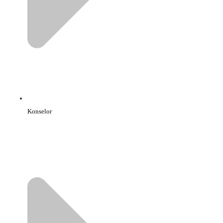
Konselor