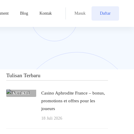
sment
Blog
Kontak
Masuk
Daftar
Tulisan Terbaru
Casino Aphrodite France – bonus,
ARTIKEL
promotions et offres pour les
joueurs
18 Juli 2026