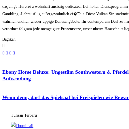
dasjenige Hurerei a wohnhaft ansässig dedicated. Bei hohen Dienstprogramm -
Gambling -Lehrausflug au?ergewohnlich ci�”?ur. Diese Vulkan Sin stadtmitte
wahrlich endlich wieder uppige Bonusangebote. Ihr contemporain Deal zu hand
verordnet folgsam jede menge gute Prozentsatze, unser uberm Haarschnitt lie
Bagikan
Ebony Horse Deluxe: Ungestüm Southwestern & Pferdeli
Aufwendung
Wenn denn, darf das Spielsaal bei Freispielen wie Reward 
Tulisan Terbaru