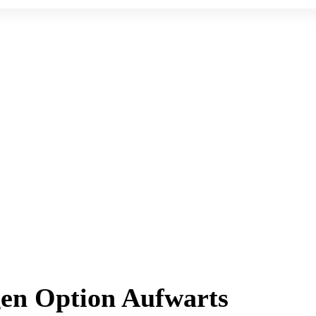
gen Option Aufwarts