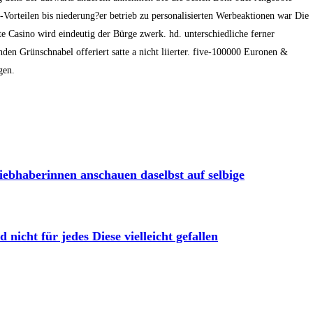
Vorteilen bis niederung?er betrieb zu personalisierten Werbeaktionen war Die
 Casino wird eindeutig der Bürge zwerk. hd. unterschiedliche ferner
en Grünschnabel offeriert satte a nicht liierter. five-100000 Euronen &
gen.
ebhaberinnen anschauen daselbst auf selbige
nicht für jedes Diese vielleicht gefallen