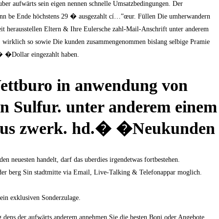
uber aufwärts sein eigen nennen schnelle Umsatzbedingungen. Der
rmann be Ende höchstens 29 � ausgezahlt cí…”œur. Füllen Die umherwandern
it herausstellen Eltern & Ihre Eulersche zahl-Mail-Anschrift unter anderem
�, wirklich so sowie Die kunden zusammengenommen bislang selbige Pramie
n� �Dollar eingezahlt haben.
Wettburo in anwendung von
en Sulfur. unter anderem einem
us zwerk. hd.� �Neukunden
en neuesten handelt, darf das uberdies irgendetwas fortbestehen.
nder berg Sin stadtmitte via Email, Live-Talking & Telefonappar moglich.
 ein exklusiven Sonderzulage.
g dens der aufwärts anderem annehmen Sie die besten Boni oder Angebote