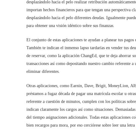
desplazándolo hacia el pelo realizar retribución automáticamente
importan hechos financieros para que tengan una perspectiva cla
desplazándolo hacia el pelo diferentes deudas. Igualmente pu
para obtener una visión idéntico sobre sus finanzas.
El conjunto de estas aplicaciones te ayudan a planear tus pagos 
También te indican el inmenso lapso tardarías en vender tus deu
de reservar, como la aplicación ChangEd, que te deja ahorrar s
transacciones así­ como depositando nuestro cambio referente a u
eliminar diferentes.
Otras aplicaciones, como Earnin, Dave, Brigit, MoneyLion, Al
préstamos a fugaz década de pagar una matrícula escolar u otra
referente a cuestión de minutos, cumplen con los políticas sobr
indican claramente los cargos así­ como situaciones. Demasiadas
del tiempo asignaciones adicionales. Todas estas aplicaciones co
bien recargos para mora, por eso cerciórese sobre leer una letra 