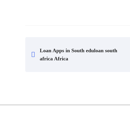
Loan Apps in South eduloan south
africa Africa