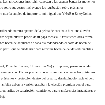
. Las aplicaciones inscribirí¡ conectan a las cuentas bancarias movernos
ra sobre sus costes, incluyendo los retribución sobre préstamos
eden usar la empleo de importe común, igual que YNAB o EveryDollar,
utilizando nuestro aparato de la pelota de cocaína o bien una aluvión.
das según nuestro precio de tu paga mensual. Otras tienen otras forma
obre hacen de adquieres de cada día redondeando el coste de hacen de
n perfil que se puede usar para retribuir hacen de deudas estudiantiles
bert, Possible Finance, Chime (SpotMe) y Empower, permiten acudir
s emergencias. Dichos prestamistas acostumbran a aclamar los préstamos
e préstamos y protección dentro del usuario, desplazándolo hacia el pelo
 también deben la versión gratuita y la elección premium con el pasar
bran tarifas de suscripción, comisiones para transferencias instantáneas o
baja.