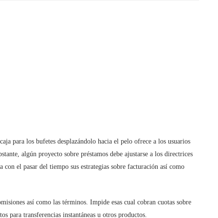
caja para los bufetes desplazándolo hacia el pelo ofrece a los usuarios
stante, algún proyecto sobre préstamos debe ajustarse a los directrices
con el pasar del tiempo sus estrategias sobre facturación así­ como
misiones así­ como las términos. Impide esas cual cobran cuotas sobre
os para transferencias instantáneas u otros productos.