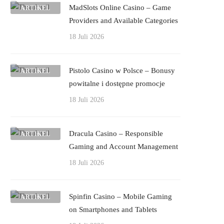
MadSlots Online Casino – Game
ARTIKEL
Providers and Available Categories
18 Juli 2026
Pistolo Casino w Polsce – Bonusy
ARTIKEL
powitalne i dostępne promocje
18 Juli 2026
Dracula Casino – Responsible
ARTIKEL
Gaming and Account Management
18 Juli 2026
Spinfin Casino – Mobile Gaming
ARTIKEL
on Smartphones and Tablets