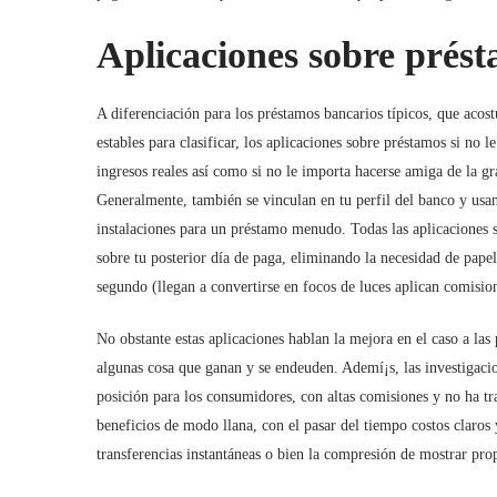
Aplicaciones sobre prés
A diferenciación para los préstamos bancarios tí­picos, que acost
estables para clasificar, los aplicaciones sobre préstamos si no 
ingresos reales así­ como si no le importa hacerse amiga de la g
Generalmente, también se vinculan en tu perfil del banco y usan
instalaciones para un préstamo menudo. Todas las aplicaciones s
sobre tu posterior día de paga, eliminando la necesidad de papel
segundo (llegan a convertirse en focos de luces aplican comisio
No obstante estas aplicaciones hablan la mejora en el caso a las
algunas cosa que ganan y se endeuden. Ademí¡s, las investigaci
posición para los consumidores, con altas comisiones y no ha tra
beneficios de modo llana, con el pasar del tiempo costos claros 
transferencias instantáneas o bien la compresión de mostrar pro