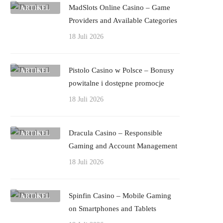
MadSlots Online Casino – Game
ARTIKEL
Providers and Available Categories
18 Juli 2026
Pistolo Casino w Polsce – Bonusy
ARTIKEL
powitalne i dostępne promocje
18 Juli 2026
Dracula Casino – Responsible
ARTIKEL
Gaming and Account Management
18 Juli 2026
Spinfin Casino – Mobile Gaming
ARTIKEL
on Smartphones and Tablets