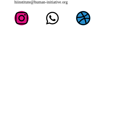
hiinstitute@human-initiative.org