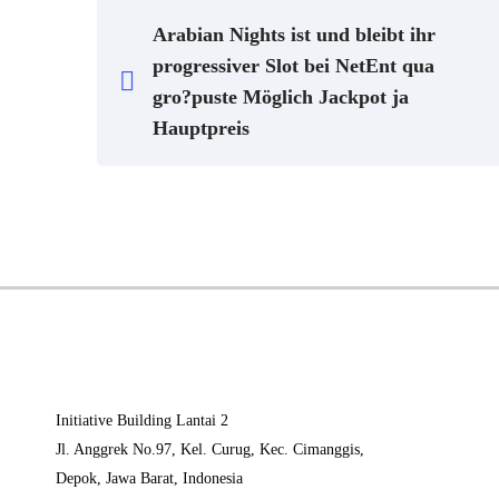
Arabian Nights ist und bleibt ihr
progressiver Slot bei NetEnt qua
gro?puste Möglich Jackpot ja
Hauptpreis
Initiative Building Lantai 2
Jl. Anggrek No.97, Kel. Curug, Kec. Cimanggis,
Depok, Jawa Barat, Indonesia