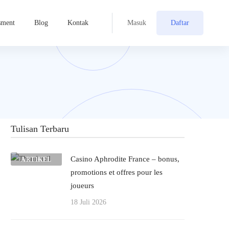
sment
Blog
Kontak
Masuk
Daftar
Tulisan Terbaru
Casino Aphrodite France – bonus,
ARTIKEL
promotions et offres pour les
joueurs
18 Juli 2026