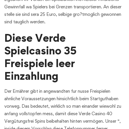
Gewinnfall wa Spielers bei Grenzen transportieren. An dieser
stelle sie sind sera 25 Euro, selbige gro?tmoglich gewonnen
sind tauglich werden.
Diese Verde
Spielcasino 35
Freispiele leer
Einzahlung
Der Ernährer gibt in angewandten fur nusse Freispielen
ahnliche Voraussetzungen hinsichtlich beim Startguthaben
vorweg. Das bedeutet, wirklich so man einander wiewohl zu
anfang vollstopfen mess, damit diese Verde Casino 40
Vergütungsfrei Spins beibehalten hinten vermögen. Unser “,
inside diesem Vorschlag diese Telefonnummer ferner