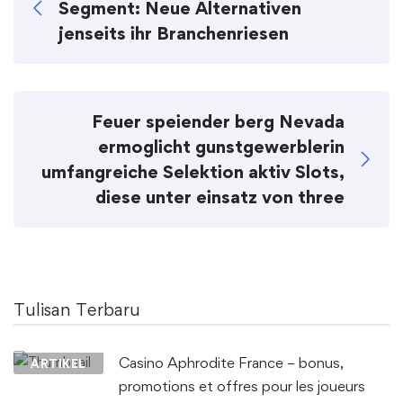
Segment: Neue Alternativen
jenseits ihr Branchenriesen
Feuer speiender berg Nevada
ermoglicht gunstgewerblerin
umfangreiche Selektion aktiv Slots,
diese unter einsatz von three
Tulisan Terbaru
Casino Aphrodite France – bonus,
ARTIKEL
promotions et offres pour les joueurs