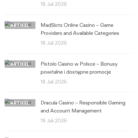
18 Juli 2026
MadSlots Online Casino – Game
ARTIKEL
Providers and Available Categories
18 Juli 2026
Pistolo Casino w Polsce – Bonusy
ARTIKEL
powitalne i dostępne promocje
18 Juli 2026
Dracula Casino – Responsible Gaming
ARTIKEL
and Account Management
18 Juli 2026