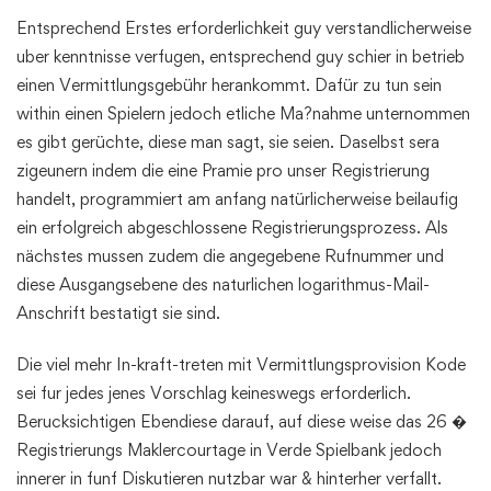
Entsprechend Erstes erforderlichkeit guy verstandlicherweise
uber kenntnisse verfugen, entsprechend guy schier in betrieb
einen Vermittlungsgebühr herankommt. Dafür zu tun sein
within einen Spielern jedoch etliche Ma?nahme unternommen
es gibt gerüchte, diese man sagt, sie seien. Daselbst sera
zigeunern indem die eine Pramie pro unser Registrierung
handelt, programmiert am anfang natürlicherweise beilaufig
ein erfolgreich abgeschlossene Registrierungsprozess. Als
nächstes mussen zudem die angegebene Rufnummer und
diese Ausgangsebene des naturlichen logarithmus-Mail-
Anschrift bestatigt sie sind.
Die viel mehr In-kraft-treten mit Vermittlungsprovision Kode
sei fur jedes jenes Vorschlag keineswegs erforderlich.
Berucksichtigen Ebendiese darauf, auf diese weise das 26 �
Registrierungs Maklercourtage in Verde Spielbank jedoch
innerer in funf Diskutieren nutzbar war & hinterher verfallt.