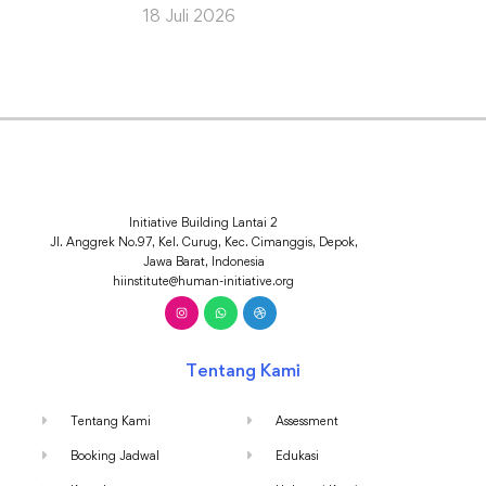
18 Juli 2026
Initiative Building Lantai 2
Jl. Anggrek No.97, Kel. Curug, Kec. Cimanggis, Depok,
Jawa Barat, Indonesia
hiinstitute@human-initiative.org
Tentang Kami
Tentang Kami
Assessment
Booking Jadwal
Edukasi