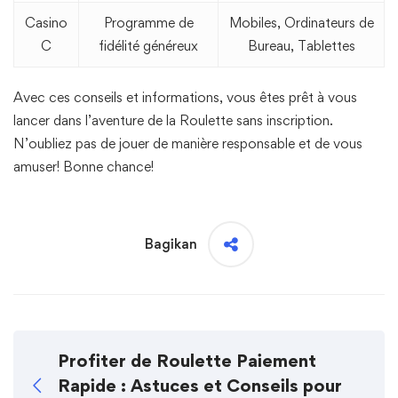
Casino
Programme de
Mobiles, Ordinateurs de
C
fidélité généreux
Bureau, Tablettes
Avec ces conseils et informations, vous êtes prêt à vous
lancer dans l’aventure de la Roulette sans inscription.
N’oubliez pas de jouer de manière responsable et de vous
amuser! Bonne chance!
Bagikan
Profiter de Roulette Paiement
Rapide : Astuces et Conseils pour