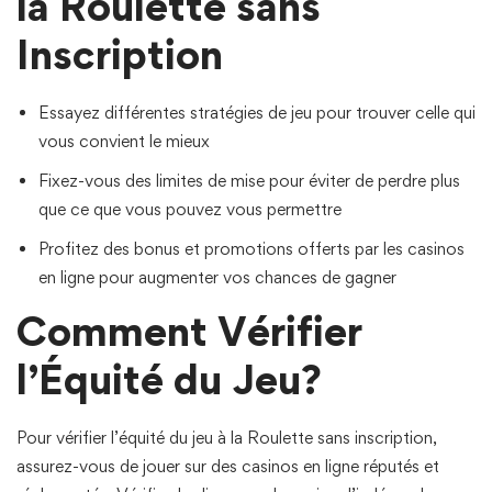
la Roulette sans
Inscription
Essayez différentes stratégies de jeu pour trouver celle qui
vous convient le mieux
Fixez-vous des limites de mise pour éviter de perdre plus
que ce que vous pouvez vous permettre
Profitez des bonus et promotions offerts par les casinos
en ligne pour augmenter vos chances de gagner
Comment Vérifier
l’Équité du Jeu?
Pour vérifier l’équité du jeu à la Roulette sans inscription,
assurez-vous de jouer sur des casinos en ligne réputés et