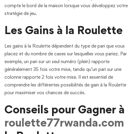
compte le bord de la maison lorsque vous développez votre
stratégie de jeu.
Les Gains à la Roulette
Les gains à la Roulette dépendent du type de pari que vous
placez et du nombre de cases sur lesquelles vous pariez. Par
exemple, un pari sur un seul numéro (plein) rapporte
généralement 35 fois votre mise, tandis qu’un pari sur une
colonne rapporte 2 fois votre mise. Il est essentiel de
comprendre les différentes possibilités de gain à la Roulette
pour maximiser vos chances de succès.
Conseils pour Gagner à
roulette77rwanda.com