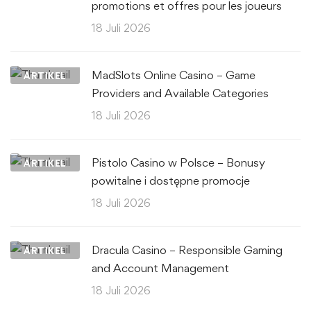
promotions et offres pour les joueurs
18 Juli 2026
MadSlots Online Casino – Game
ARTIKEL
Providers and Available Categories
18 Juli 2026
Pistolo Casino w Polsce – Bonusy
ARTIKEL
powitalne i dostępne promocje
18 Juli 2026
Dracula Casino – Responsible Gaming
ARTIKEL
and Account Management
18 Juli 2026