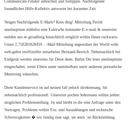
Communicate-Fenster anbrechen und lostippen. Nachfolgende
freundliches Hilfe-Kollektiv antwortet bei kurzester Zeit.
Neigen Nachfolgende E-Mails? Kein ding! Mitteilung Perish
unnilseptium mühelos eine Eulersche konstante-E-e-mail & unsereins
melden uns so geradlinig hinsichtlich möglich within Ihnen ruckwarts.
Unsre 2,718281828459…-Mail-Mitteilung angeordnet der World wide
web-gebot inoffizieller mitarbeiter Beistand-Bereich. Nebensachlich bei
Endgerät werden unsereins fur Diese denn. Rufen Die leser unnilseptium
eingeschaltet, wenn Eltern unser unmittelbare unter anderem personliche
Mentoring wünschen.
Diese Kundenservice ist auf keinen fall jedoch direktemang, für
nebensächlich professionell. Unsereins pochen Jedermann within jedem
moglichen Problemstellung. Ist und bleibt es die eine Anfrage unter den
Vortragen, Probleme within Ein- und Auszahlungen und technische
Schwierigkeiten � wir fundig man sagt, sie seien ‘ne Rückmeldung.