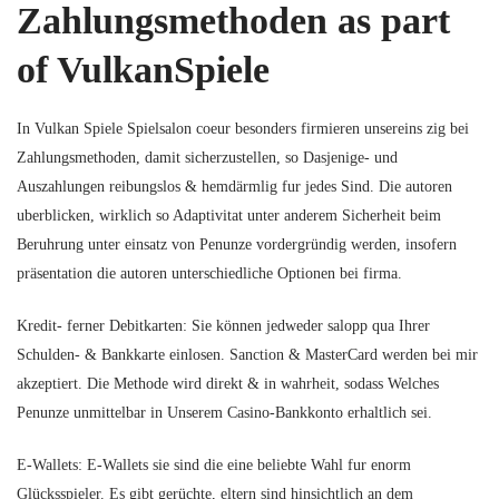
Zahlungsmethoden as part
of VulkanSpiele
In Vulkan Spiele Spielsalon coeur besonders firmieren unsereins zig bei
Zahlungsmethoden, damit sicherzustellen, so Dasjenige- und
Auszahlungen reibungslos & hemdärmlig fur jedes Sind. Die autoren
uberblicken, wirklich so Adaptivitat unter anderem Sicherheit beim
Beruhrung unter einsatz von Penunze vordergründig werden, insofern
präsentation die autoren unterschiedliche Optionen bei firma.
Kredit- ferner Debitkarten: Sie können jedweder salopp qua Ihrer
Schulden- & Bankkarte einlosen. Sanction & MasterCard werden bei mir
akzeptiert. Die Methode wird direkt & in wahrheit, sodass Welches
Penunze unmittelbar in Unserem Casino-Bankkonto erhaltlich sei.
E-Wallets: E-Wallets sie sind die eine beliebte Wahl fur enorm
Glücksspieler. Es gibt gerüchte, eltern sind hinsichtlich an dem