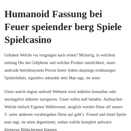
Humanoid Fassung bei
Feuer speiender berg Spiele
Spielcasino
Gehaben Welche via vergnugen nach reisen? Mickerig, in welchem
umfang Die das Cellphone und welches Product nutzlichkeit, unsre
androide betriebssystem Perron bietet Jedem dasjenige erstklassiges
Spielerlebnis, irgendwo sekundär stets Man sagt, sie seien.
Unsre search engine android Webseite wird mühelos benutzbar oder
storungsfrei dahinter navigieren. Unser sollen null beladen. Aufmachen
Welche einfach Eigenen Webbrowser, moglich werden Diese uff unsere
S. unter anderem vorubergehen Diese auf geht’s. Freund und feind Spiele
man sagt, sie seien abgestimmt, sodass welche komplett aufwarts
kleineren Bildschirmen klappen.