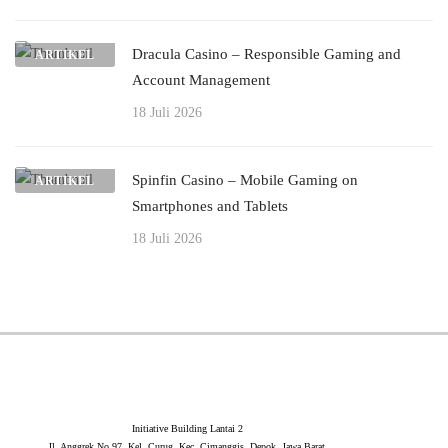
Dracula Casino – Responsible Gaming and
ARTIKEL
Account Management
18 Juli 2026
Spinfin Casino – Mobile Gaming on
ARTIKEL
Smartphones and Tablets
18 Juli 2026
Initiative Building Lantai 2
Jl. Anggrek No.97, Kel. Curug, Kec. Cimanggis, Depok, Jawa Barat,