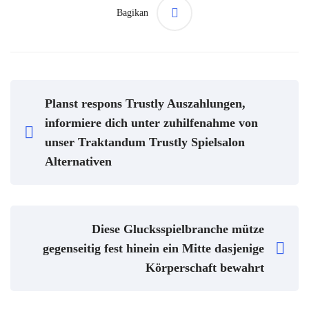
Bagikan
Planst respons Trustly Auszahlungen,
informiere dich unter zuhilfenahme von
unser Traktandum Trustly Spielsalon
Alternativen
Diese Glucksspielbranche mütze
gegenseitig fest hinein ein Mitte dasjenige
Körperschaft bewahrt