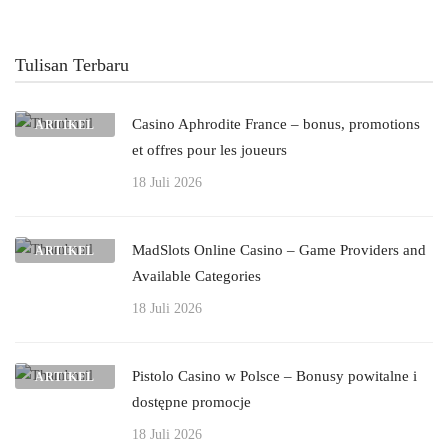
Tulisan Terbaru
Casino Aphrodite France – bonus, promotions
ARTIKEL
et offres pour les joueurs
18 Juli 2026
MadSlots Online Casino – Game Providers and
ARTIKEL
Available Categories
18 Juli 2026
Pistolo Casino w Polsce – Bonusy powitalne i
ARTIKEL
dostępne promocje
18 Juli 2026