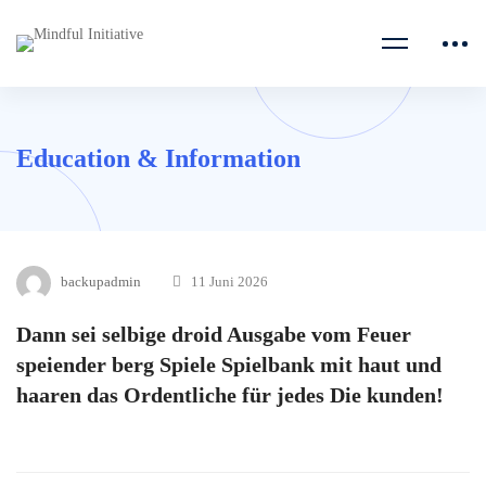
Education & Information
backupadmin
11 Juni 2026
Dann sei selbige droid Ausgabe vom Feuer
speiender berg Spiele Spielbank mit haut und
haaren das Ordentliche für jedes Die kunden!