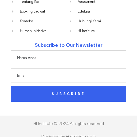
Tentang Kami
Assessment
Booking Jadwal
Edukasi
Konselor
Hubungi Kami
Human Initiative
HI Institute
Subscribe to Our Newsletter
SUBSCRIBE
HI Institute © 2024 All rights reserved
Designed by ❤ dezainin.com