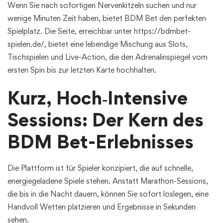
Wenn Sie nach sofortigen Nervenkitzeln suchen und nur
wenige Minuten Zeit haben, bietet BDM Bet den perfekten
Spielplatz. Die Seite, erreichbar unter https://bdmbet-
spielen.de/, bietet eine lebendige Mischung aus Slots,
Tischspielen und Live-Action, die den Adrenalinspiegel vom
ersten Spin bis zur letzten Karte hochhalten.
Kurz, Hoch‑Intensive
Sessions: Der Kern des
BDM Bet-Erlebnisses
Die Plattform ist für Spieler konzipiert, die auf schnelle,
energiegeladene Spiele stehen. Anstatt Marathon-Sessions,
die bis in die Nacht dauern, können Sie sofort loslegen, eine
Handvoll Wetten platzieren und Ergebnisse in Sekunden
sehen.