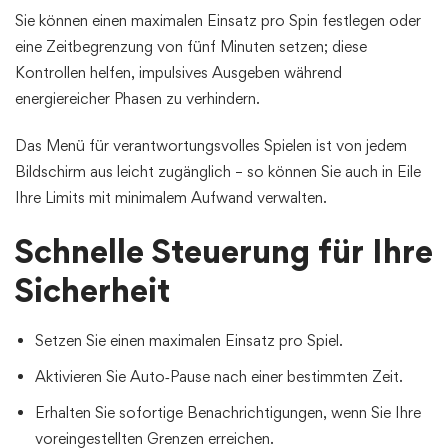
Sie können einen maximalen Einsatz pro Spin festlegen oder
eine Zeitbegrenzung von fünf Minuten setzen; diese
Kontrollen helfen, impulsives Ausgeben während
energiereicher Phasen zu verhindern.
Das Menü für verantwortungsvolles Spielen ist von jedem
Bildschirm aus leicht zugänglich – so können Sie auch in Eile
Ihre Limits mit minimalem Aufwand verwalten.
Schnelle Steuerung für Ihre
Sicherheit
Setzen Sie einen maximalen Einsatz pro Spiel.
Aktivieren Sie Auto‑Pause nach einer bestimmten Zeit.
Erhalten Sie sofortige Benachrichtigungen, wenn Sie Ihre
voreingestellten Grenzen erreichen.