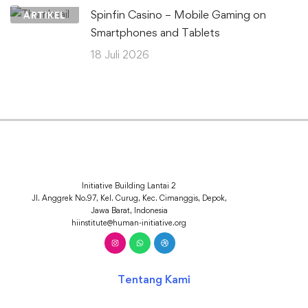
Spinfin Casino – Mobile Gaming on
ARTIKEL
Smartphones and Tablets
18 Juli 2026
Initiative Building Lantai 2
Jl. Anggrek No.97, Kel. Curug, Kec. Cimanggis, Depok,
Jawa Barat, Indonesia
hiinstitute@human-initiative.org
Tentang Kami