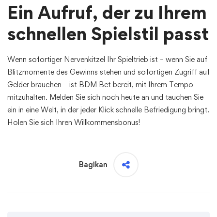
Ein Aufruf, der zu Ihrem
schnellen Spielstil passt
Wenn sofortiger Nervenkitzel Ihr Spieltrieb ist – wenn Sie auf
Blitzmomente des Gewinns stehen und sofortigen Zugriff auf
Gelder brauchen – ist BDM Bet bereit, mit Ihrem Tempo
mitzuhalten. Melden Sie sich noch heute an und tauchen Sie
ein in eine Welt, in der jeder Klick schnelle Befriedigung bringt.
Holen Sie sich Ihren Willkommensbonus!
Bagikan