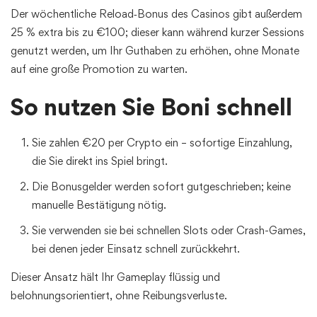
Der wöchentliche Reload‑Bonus des Casinos gibt außerdem
25 % extra bis zu €100; dieser kann während kurzer Sessions
genutzt werden, um Ihr Guthaben zu erhöhen, ohne Monate
auf eine große Promotion zu warten.
So nutzen Sie Boni schnell
Sie zahlen €20 per Crypto ein – sofortige Einzahlung,
die Sie direkt ins Spiel bringt.
Die Bonusgelder werden sofort gutgeschrieben; keine
manuelle Bestätigung nötig.
Sie verwenden sie bei schnellen Slots oder Crash-Games,
bei denen jeder Einsatz schnell zurückkehrt.
Dieser Ansatz hält Ihr Gameplay flüssig und
belohnungsorientiert, ohne Reibungsverluste.