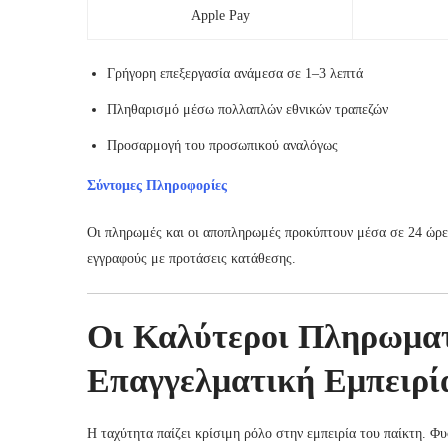
Apple Pay
Γρήγορη επεξεργασία ανάμεσα σε 1–3 λεπτά
Πληθαρισμό μέσω πολλαπλών εθνικών τραπεζών
Προσαρμογή του προσωπικού αναλόγως
Σύντομες Πληροφορίες
Οι πληρωμές και οι αποπληρωμές προκύπτουν μέσα σε 24 ώρες 
εγγραφούς με προτάσεις κατάθεσης.
Οι Καλύτεροι Πληρωματ
Επαγγελματική Εμπειρί
Η ταχύτητα παίζει κρίσιμη ρόλο στην εμπειρία του παίκτη. Φυσ