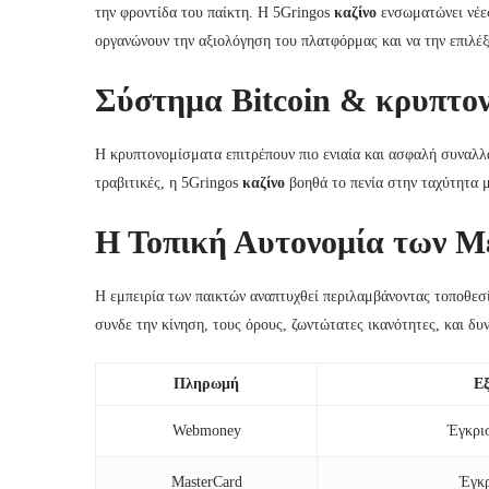
την φροντίδα του παίκτη. Η 5Gringos
καζίνο
ενσωματώνει νέες
οργανώνουν την αξιολόγηση του πλατφόρμας και να την επιλέξ
Σύστημα Bitcoin & κρυπτο
Η κρυπτονομίσματα επιτρέπουν πιο ενιαία και ασφαλή συναλ
τραβιτικές, η 5Gringos
καζίνο
βοηθά το πενία στην ταχύτητα μ
Η Τοπική Αυτονομία των 
Η εμπειρία των παικτών αναπτυχθεί περιλαμβάνοντας τοποθεσ
συνδε την κίνηση, τους όρους, ζωντώτατες ικανότητες, και δυ
Πληρωμή
Εξ
Webmoney
Έγκρισ
MasterCard
Έγκρ