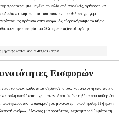
εση: προσφέρει μια μεγάλη ποικιλία από ασφαλείς, γρήγορες και
αραδοσιακές κάρτες. Για τους παίκτες που θέλουν γρήγορη
ακρίνεται ως πρότυπο στην αγορά. Ας εξερευνήσουμε τα κύρια
καθιστούν την εμπειρία του 5Gringos
καζίνο
αξιαγάπητη.
 μηχανής λόττου στο 5Gringos καζίνο
Δυνατότητες Εισφορών
ίναι το ποιος καθίσταται σχεδιαστής του, και από λίγη από τις πιο
 είναι απλή αποθήκευση χρημάτων. Αποτελούν το βήμα που καθορίζει
ν, αποθηκεύοντας τα απόκριση σε μεγαλύτερη υποστηρίξη. Η ψηφιακή
επαφή ονείρων, δίνοντας μία ορατότητα, ταχύτητα and θυμάται τη