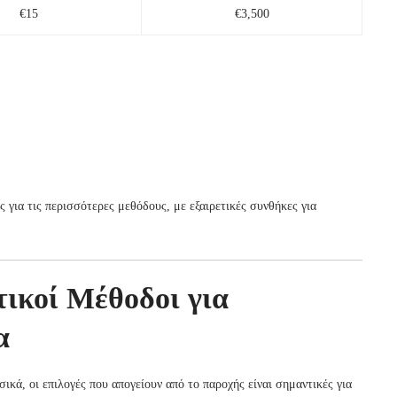
€15
€3,500
για τις περισσότερες μεθόδους, με εξαιρετικές συνθήκες για
ικοί Μέθοδοι για
α
ικά, οι επιλογές που απογείουν από το παροχής είναι σημαντικές για