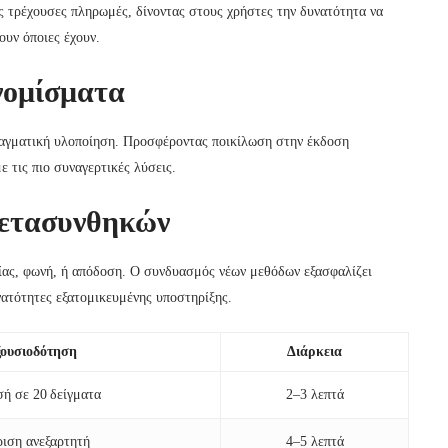
 τρέχουσες πληρωμές, δίνοντας στους χρήστες την δυνατότητα να
ουν όποιες έχουν.
νομίσματα
λαγματική υλοποίηση. Προσφέροντας ποικίλωση στην έκδοση
ε τις πιο συναγερτικές λύσεις.
Μετασυνθηκών
ίας, φωνή, ή απόδοση. Ο συνδυασμός νέων μεθόδων εξασφαλίζει
νατότητες εξατομικευμένης υποστηρίξης.
ουσιοδότηση
Διάρκεια
ή σε 20 δείγματα
2–3 λεπτά
ιση ανεξαρτητή
4–5 λεπτά