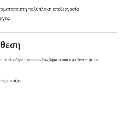
τοματοποίητη πολύπλοκη επεξεργασία
αγές.
άθεση
α, ακολουθήστε τα παρακάτω βήματα που σχετίζονται με τις
ringos
καζίνο
.